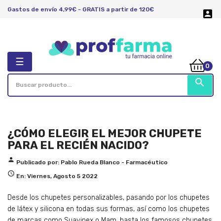
Gastos de envío 4,99€ - GRATIS a partir de 120€

Navegación
☰
0
de
palanca
search
¿CÓMO ELEGIR EL MEJOR CHUPETE
PARA EL RECIÉN NACIDO?
person
Publicado por:
Pablo Rueda Blanco - Farmacéutico

En:
Viernes,
Agosto
5
2022
Desde los chupetes personalizables, pasando por los chupetes
de látex y silicona en todas sus formas, así como los chupetes
de marcas como Suavinex o Mam, hasta los famosos chupetes