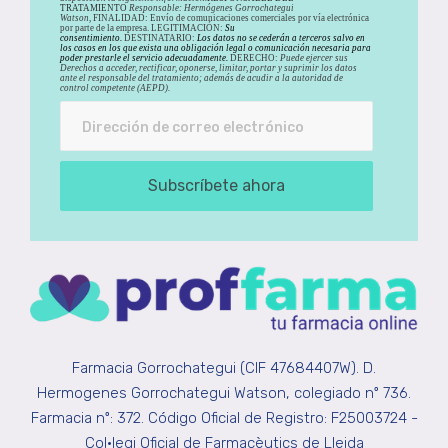
TRATAMIENTO
Responsable: Hermógenes Gorrochategui
Watson,
FINALIDAD: Envío de comunicaciones comerciales por vía electrónica
por parte de la empresa. LEGITIMACIÓN:
Su
consentimiento.
DESTINATARIO:
Los datos no se cederán a terceros salvo en
los casos en los que exista una obligación legal o comunicación necesaria para
poder prestarle el servicio adecuadamente.
DERECHO:
Puede ejercer sus
Derechos a acceder, rectificar, oponerse, limitar, portar y suprimir los datos
ante el responsable del tratamiento; además de acudir a la autoridad de
control competente (AEPD).
Subscríbete ahora
Farmacia Gorrochategui (CIF 47684407W). D.
Hermogenes Gorrochategui Watson, colegiado nº 736.
Farmacia nº: 372. Código Oficial de Registro: F25003724 -
Col•legi Oficial de Farmacèutics de Lleida