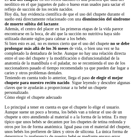
neolítico en el que juguetes de palo o hueso eran usados para saciar el
reflejo de succión de los recién nacidos.
Hoy día, hay evidencia científica de que el uso del chupete durante el
sueño está directamente relacionado con una
disminución del síndrome
de muerte súbita del lactante
.
Además, el centro del placer en las primeras etapas de la vida parece
encontrarse en la boca, de ahí que la succión no nutritiva haya sido
utilizada durante siglos para calmar a los bebés.
Si bien esto es así, no es menos cierto que el uso del chupete
no se debe
prolongar más allá de los 36 meses
de vida, o bien una vez se ha
completado la dentadura de leche. Aunque no hay una relación directa
entre el uso del chupete y la modificación o disfuncionalidad de la
anatomía de la mandíbula o el paladar, no se recomienda el uso de los
succionadores pasado el tiempo recomendado ya que pueden dar lugar a
caries y otros problemas dentales.
Teniendo en cuenta todo lo anterior, llega el paso
de elegir el mejor
chupete para nuestro recién nacido
. Sigue leyendo y descubre algunas
claves que te ayudarán a proporcionar a tu bebé un chupete
personalizado.
Cómo elegir el chupete adecuado
Lo principal a tener en cuenta es que el chupete lo elige el usuario.
Aunque suene un poco a broma, los bebés van a tolerar el uso de un
chupete u otro atendiendo al material o a la forma de la tetina. Es muy
típico que unos bebés se decanten por los chupetes de tetina redonda y
otros por los de forma anatómica. Igual pasa con el material del chupete,
unos bebés los prefieren de látex y otros de silicona. La única forma de
determinar la preferencia de nuestro bebé es mediante ensayo error