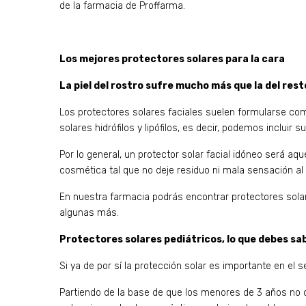
de la farmacia de Proffarma.
Los mejores protectores solares para la cara
La piel del rostro sufre mucho más que la del rest
Los protectores solares faciales suelen formularse c
solares hidrófilos y lipófilos, es decir, podemos inclu
Por lo general, un protector solar facial idóneo será a
cosmética tal que no deje residuo ni mala sensación al a
En nuestra farmacia podrás encontrar protectores sol
algunas más.
Protectores solares pediátricos, lo que debes sab
Si ya de por sí la protección solar es importante en el 
Partiendo de la base de que los menores de 3 años no de