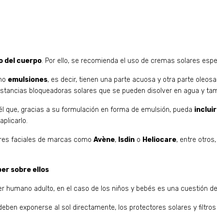
o del cuerpo
. Por ello, se recomienda el uso de cremas solares espec
omo
emulsiones
, es decir, tienen una parte acuosa y otra parte oleos
ir sustancias bloqueadoras solares que se pueden disolver en agua y t
quél que, gracias a su formulación en forma de emulsión, pueda
inclui
plicarlo.
ares faciales de marcas como
Avène
,
Isdin
o
Heliocare
, entre otros
er sobre ellos
ser humano adulto, en el caso de los niños y bebés es una cuestión de
ben exponerse al sol directamente, los protectores solares y filtros