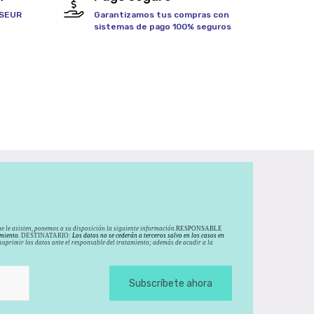
 SEUR
Garantizamos tus compras con
sistemas de pago 100% seguros
e le asisten, ponemos a su disposición la siguiente información.
RESPONSABLE
miento.
DESTINATARIO:
Los datos no se cederán a terceros salvo en los casos en
y suprimir los datos ante el responsable del tratamiento; además de acudir a la
Subscríbete ahora