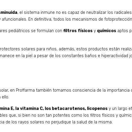
sminuida
, el sistema inmune no es capaz de neutralizar los radicales
 afuncionales. En definitiva, todos los mecanismos de fotoprotecció
lares pediátricos se formulan con
filtros
físicos
y
químicos
aptos p
s protectores solares para niños, además, estos productos están real
rmanece en la piel a pesar de los constantes baños e hiperactividad j
solar, en Proffarma también tomamos consciencia de la importancia d
ello.
mina E, la vitamina C, los betacarotenos, licopenos
y un largo e
bles que, si bien no son tan potentes como los filtros físicos y quím
ncia de los rayos solares no perjudique la salud de la misma.