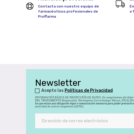
Contacta con nuestro equipo de
En
farmacéuticos profesionales de
a 
Proffarma
Newsletter
Acepto las
Políticas de Privacidad
INFORMACIÓN BÁSICA DE PROTECCIÓN DE DATOS
:
En cumplimiento del deber 
DEL TRATAMIENTO
Responsable: Hermógenes Gorrochategui Watson,
FINALIDAD
los que exista una obligación legal o comunicación necesaria para poder prestarle 
autoridad de control competente (AEPD).