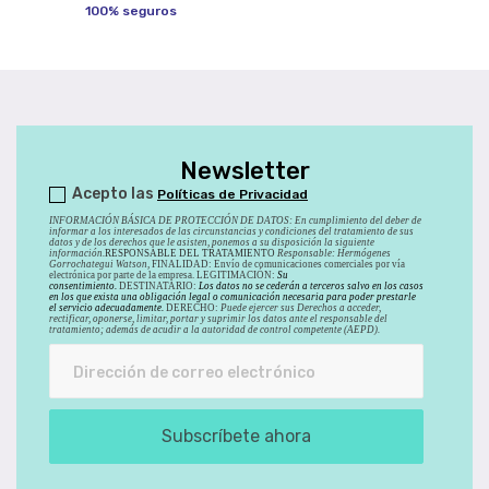
100% seguros
Newsletter
Acepto las
Políticas de Privacidad
INFORMACIÓN BÁSICA DE PROTECCIÓN DE DATOS
:
En cumplimiento del deber de
informar a los interesados de las circunstancias y condiciones del tratamiento de sus
datos y de los derechos que le asisten, ponemos a su disposición la siguiente
información.
RESPONSABLE DEL TRATAMIENTO
Responsable: Hermógenes
Gorrochategui Watson,
FINALIDAD: Envío de comunicaciones comerciales por vía
electrónica por parte de la empresa. LEGITIMACIÓN:
Su
consentimiento.
DESTINATARIO:
Los datos no se cederán a terceros salvo en los casos
en los que exista una obligación legal o comunicación necesaria para poder prestarle
el servicio adecuadamente.
DERECHO:
Puede ejercer sus Derechos a acceder,
rectificar, oponerse, limitar, portar y suprimir los datos ante el responsable del
tratamiento; además de acudir a la autoridad de control competente (AEPD).
Subscríbete ahora