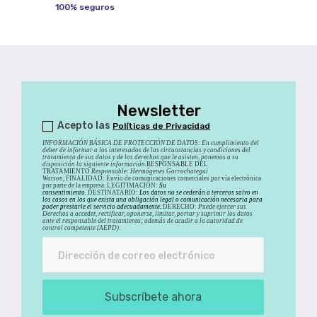
100% seguros
Newsletter
Acepto las
Políticas de Privacidad
INFORMACIÓN BÁSICA DE PROTECCIÓN DE DATOS
:
En cumplimiento del
deber de informar a los interesados de las circunstancias y condiciones del
tratamiento de sus datos y de los derechos que le asisten, ponemos a su
disposición la siguiente información.
RESPONSABLE DEL
TRATAMIENTO
Responsable: Hermógenes Gorrochategui
Watson,
FINALIDAD: Envío de comunicaciones comerciales por vía electrónica
por parte de la empresa. LEGITIMACIÓN:
Su
consentimiento.
DESTINATARIO:
Los datos no se cederán a terceros salvo en
los casos en los que exista una obligación legal o comunicación necesaria para
poder prestarle el servicio adecuadamente.
DERECHO:
Puede ejercer sus
Derechos a acceder, rectificar, oponerse, limitar, portar y suprimir los datos
ante el responsable del tratamiento; además de acudir a la autoridad de
control competente (AEPD).
Subscríbete ahora