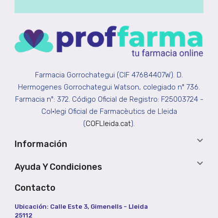
Farmacia Gorrochategui (CIF 47684407W). D.
Hermogenes Gorrochategui Watson, colegiado nº 736.
Farmacia nº: 372. Código Oficial de Registro: F25003724 -
Col•legi Oficial de Farmacèutics de Lleida
(
COFLleida.cat
).

Información

Ayuda Y Condiciones
Contacto
Ubicación: Calle Este 3, Gimenells - Lleida
25112