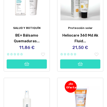
SALUD Y BOTIQUÍN
Protección solar
BE+ Bálsamo
Heliocare 360 Md Ak
Quemaduras...
Fluid...
11,86 €
21,50 €
Precio
Precio
¡En
Oferta!