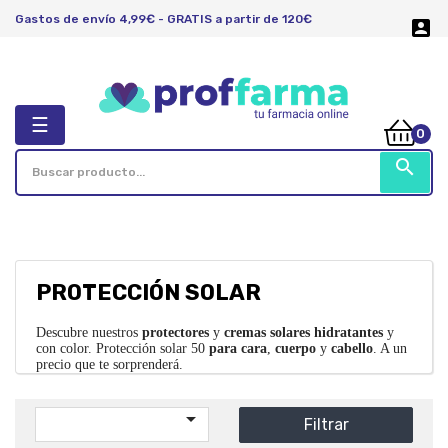
Gastos de envío 4,99€ - GRATIS a partir de 120€

Navegación
☰
0
de
palanca
search
PROTECCIÓN SOLAR
Descubre nuestros
protectores
y
cremas
solares
hidratantes
y
con color. Protección solar 50
para
cara
,
cuerpo
y
cabello
. A un
precio que te sorprenderá.

Filtrar