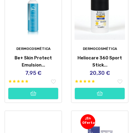
DERMOCOSMÉTICA
DERMOCOSMÉTICA
Be+ Skin Protect
Heliocare 360 Sport
Emulsion...
Stick...
7,95 €
20,30 €
Precio
Precio
¡En
Oferta!