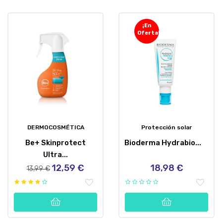
¡En
Oferta!
DERMOCOSMÉTICA
Protección solar
Be+ Skinprotect
Bioderma Hydrabio...
Ultra...
12,59 €
18,98 €
Precio
Precio
Precio
13,99 €
regular