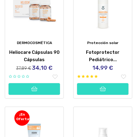
DERMOCOSMÉTICA
Protección solar
Heliocare Cápsulas 90
Fotoprotector
Cápsulas
Pediátrico...
34,10 €
14,99 €
Precio
Precio
Precio
37,89 €
regular
¡En
Oferta!