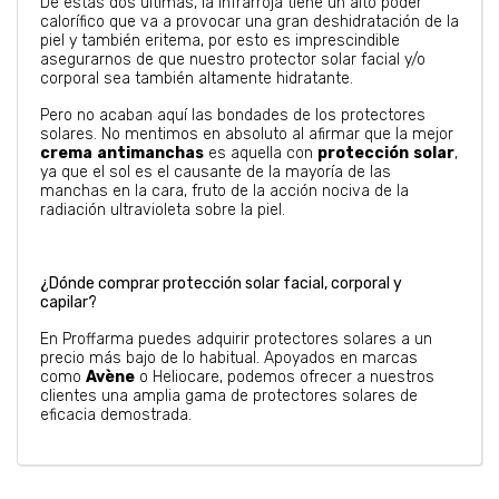
De estas dos últimas, la infrarroja tiene un alto poder
calorífico que va a provocar una gran deshidratación de la
piel y también eritema, por esto es imprescindible
asegurarnos de que nuestro protector solar facial y/o
corporal sea también altamente hidratante.
Pero no acaban aquí las bondades de los protectores
solares. No mentimos en absoluto al afirmar que la mejor
crema
antimanchas
es aquella con
protección
solar
,
ya que el sol es el causante de la mayoría de las
manchas en la cara, fruto de la acción nociva de la
radiación ultravioleta sobre la piel.
¿Dónde comprar protección solar facial, corporal y
capilar?
En Proffarma puedes adquirir protectores solares a un
precio más bajo de lo habitual. Apoyados en marcas
como
Avène
o Heliocare, podemos ofrecer a nuestros
clientes una amplia gama de protectores solares de
eficacia demostrada.