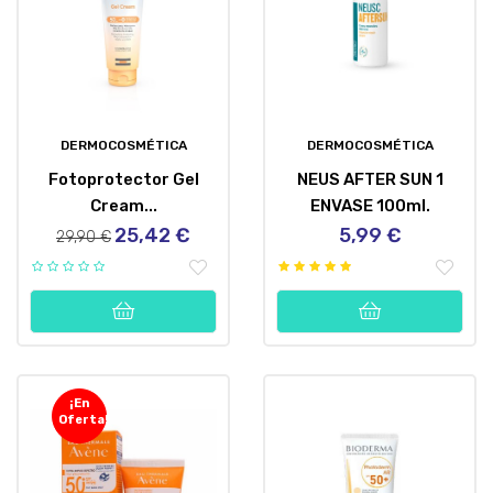
DERMOCOSMÉTICA
DERMOCOSMÉTICA
Fotoprotector Gel
NEUS AFTER SUN 1
Cream...
ENVASE 100ml.
25,42 €
5,99 €
Precio
Precio
Precio
29,90 €
regular
¡En
Oferta!