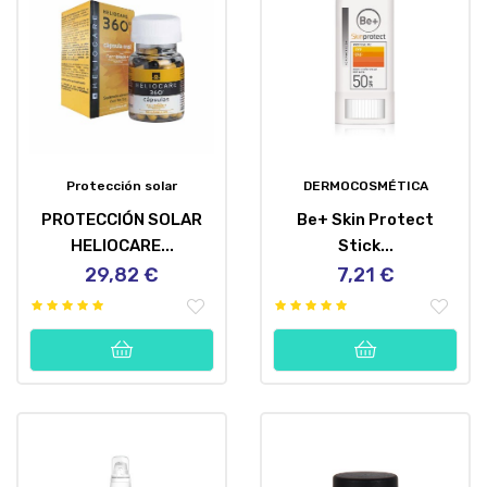
Protección solar
DERMOCOSMÉTICA
PROTECCIÓN SOLAR
Be+ Skin Protect
HELIOCARE...
Stick...
29,82 €
7,21 €
Precio
Precio