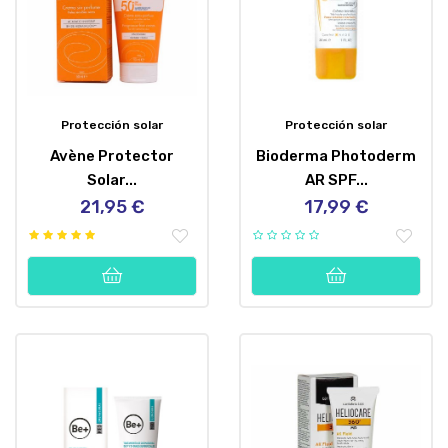
Protección solar
Protección solar
Avène Protector
Bioderma Photoderm
Solar...
AR SPF...
21,95 €
17,99 €
Precio
Precio