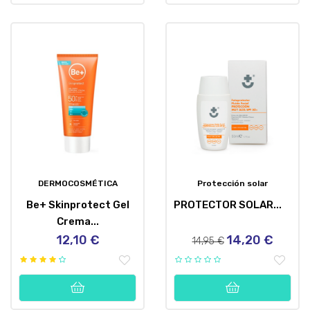
DERMOCOSMÉTICA
Protección solar
Be+ Skinprotect Gel
PROTECTOR SOLAR...
Crema...
12,10 €
14,20 €
Precio
Precio
Precio
14,95 €
regular