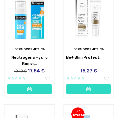
DERMOCOSMÉTICA
DERMOCOSMÉTICA
Neutrogena Hydro
Be+ Skin Protect...
Boost...
17,54 €
15,27 €
Precio
Precio
Precio
19,49 €
regular
¡En
Oferta!