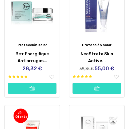
Protección solar
Protección solar
Be+ Energifique
NeoStrata Skin
Antiarrugas...
Active...
28,32 €
55,00 €
Precio
Precio
Precio
68,75 €
regular
¡En
Oferta!