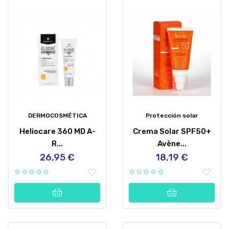
DERMOCOSMÉTICA
Protección solar
Heliocare 360 MD A-
Crema Solar SPF50+
R...
Avène...
26,95 €
18,19 €
Precio
Precio