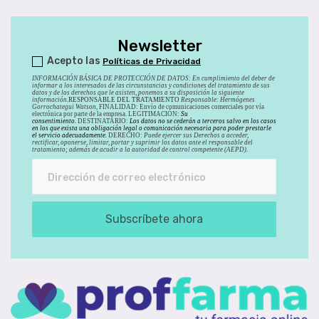
Newsletter
Acepto las
Políticas de Privacidad
INFORMACIÓN BÁSICA DE PROTECCIÓN DE DATOS
:
En cumplimiento del deber de
informar a los interesados de las circunstancias y condiciones del tratamiento de sus
datos y de los derechos que le asisten, ponemos a su disposición la siguiente
información.
RESPONSABLE DEL TRATAMIENTO
Responsable: Hermógenes
Gorrochategui Watson,
FINALIDAD: Envío de comunicaciones comerciales por vía
electrónica por parte de la empresa. LEGITIMACIÓN:
Su
consentimiento.
DESTINATARIO:
Los datos no se cederán a terceros salvo en los casos
en los que exista una obligación legal o comunicación necesaria para poder prestarle
el servicio adecuadamente.
DERECHO:
Puede ejercer sus Derechos a acceder,
rectificar, oponerse, limitar, portar y suprimir los datos ante el responsable del
tratamiento; además de acudir a la autoridad de control competente (AEPD).
Subscríbete ahora