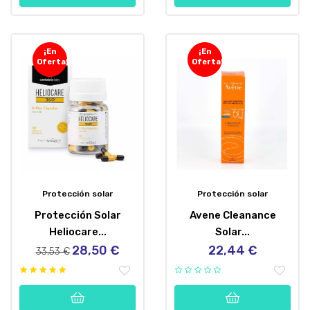
¡En
¡En
Oferta!
Oferta!
Protección solar
Protección solar
Protección Solar
Avene Cleanance
Heliocare...
Solar...
28,50 €
22,44 €
Precio
Precio
Precio
33,53 €
regular