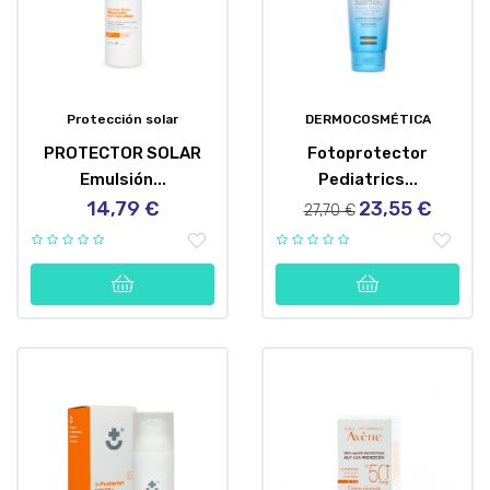
Protección solar
DERMOCOSMÉTICA
PROTECTOR SOLAR
Fotoprotector
Emulsión...
Pediatrics...
14,79 €
23,55 €
Precio
Precio
Precio
27,70 €
regular