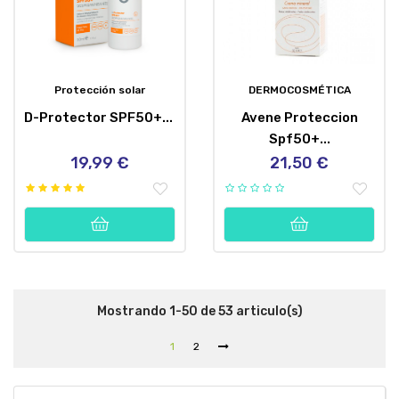
Protección solar
DERMOCOSMÉTICA
D-Protector SPF50+...
Avene Proteccion
Spf50+...
19,99 €
21,50 €
Precio
Precio
Mostrando 1-50 de 53 articulo(s)
1
2