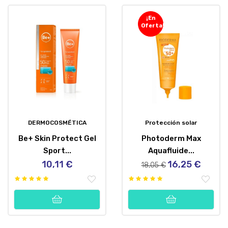
¡En
Oferta!
DERMOCOSMÉTICA
Protección solar
Be+ Skin Protect Gel
Photoderm Max
Sport...
Aquafluide...
10,11 €
16,25 €
Precio
Precio
Precio
18,05 €
regular