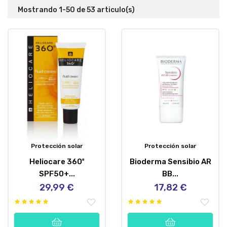
Mostrando 1-50 de 53 articulo(s)
Protección solar
Protección solar
Heliocare 360º
Bioderma Sensibio AR
SPF50+...
BB...
29,99 €
17,82 €
Precio
Precio