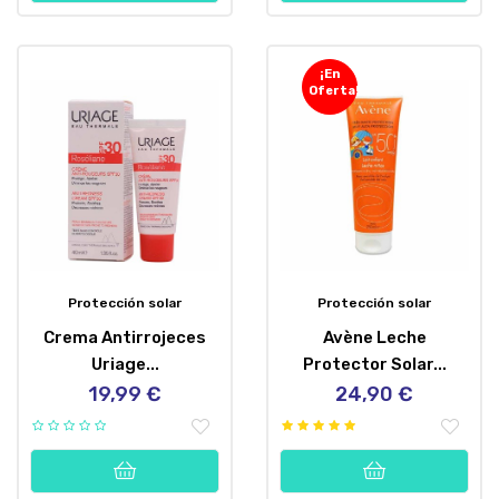
¡En
Oferta!
Protección solar
Protección solar
Crema Antirrojeces
Avène Leche
Uriage...
Protector Solar...
19,99 €
24,90 €
Precio
Precio