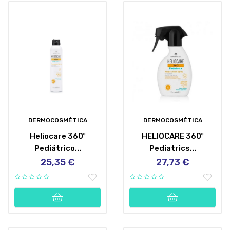
DERMOCOSMÉTICA
DERMOCOSMÉTICA
Heliocare 360º
HELIOCARE 360º
Pediátrico...
Pediatrics...
25,35 €
27,73 €
Precio
Precio