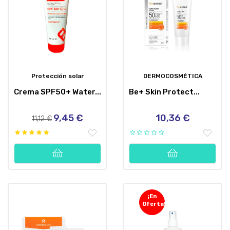
Protección solar
DERMOCOSMÉTICA
Crema SPF50+ Water...
Be+ Skin Protect...
9,45 €
10,36 €
Precio
Precio
Precio
11,12 €
regular
¡En
Oferta!