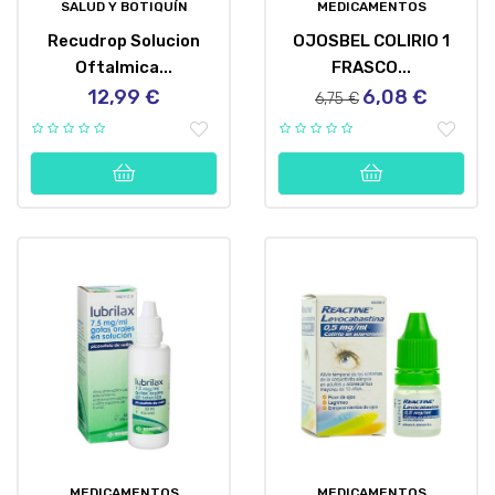
SALUD Y BOTIQUÍN
MEDICAMENTOS
Recudrop Solucion
OJOSBEL COLIRIO 1
Oftalmica...
FRASCO...
12,99 €
6,08 €
Precio
Precio
Precio
6,75 €
regular
MEDICAMENTOS
MEDICAMENTOS