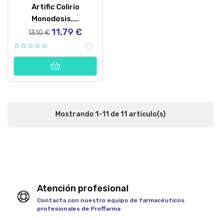
Artific Colirio
Monodosis,...
11,79 €
Precio
Precio
13,10 €
regular
Mostrando 1-11 de 11 articulo(s)
Atención profesional
Contacta con nuestro equipo de farmacéuticos
profesionales de Proffarma