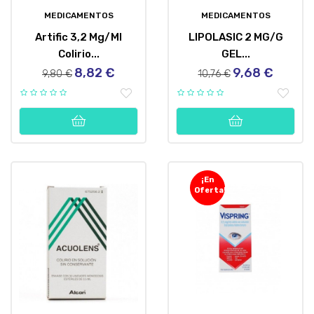
MEDICAMENTOS
MEDICAMENTOS
Artific 3,2 Mg/ml
LIPOLASIC 2 MG/G
Colirio...
GEL...
8,82 €
9,68 €
Precio
Precio
Precio
Precio
9,80 €
10,76 €
regular
regular
¡En
Oferta!