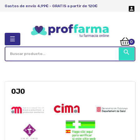
Gastos de envío 4,99€ - GRATIS a partir de 120€

Navegación
☰
0
de
palanca
search
OJO