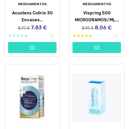
MEDICAMENTOS
MEDICAMENTOS
Acuolens Colirio 30
Vispring 500
Envases...
MICROGRAMOS/ML...
7,83 €
8,06 €
Precio
Precio
Precio
Precio
8,70 €
8,95 €
regular
regular