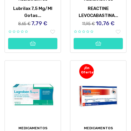
Lubrilax 7,5 Mg/ml
REACTINE
Gotas...
LEVOCABASTINA...
7,79 €
10,76 €
Precio
Precio
Precio
Precio
8,65 €
11,95 €
regular
regular
¡En
Oferta!
MEDICAMENTOS
MEDICAMENTOS