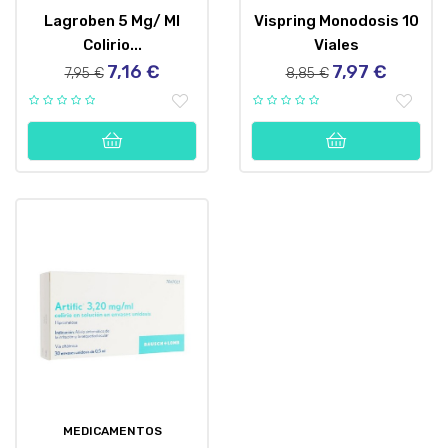
Lagroben 5 Mg/ Ml
Vispring Monodosis 10
Colirio...
Viales
7,16 €
7,97 €
Precio
Precio
Precio
Precio
7,95 €
8,85 €
regular
regular
MEDICAMENTOS