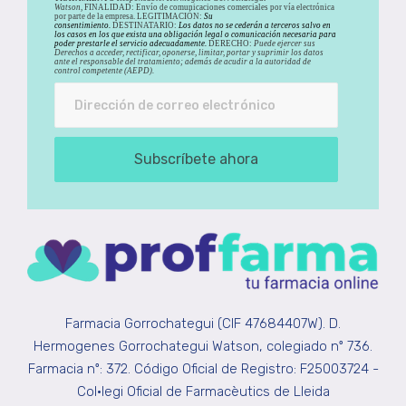
Watson,
FINALIDAD: Envío de comunicaciones comerciales por vía electrónica
por parte de la empresa. LEGITIMACIÓN:
Su
consentimiento.
DESTINATARIO:
Los datos no se cederán a terceros salvo en
los casos en los que exista una obligación legal o comunicación necesaria para
poder prestarle el servicio adecuadamente.
DERECHO:
Puede ejercer sus
Derechos a acceder, rectificar, oponerse, limitar, portar y suprimir los datos
ante el responsable del tratamiento; además de acudir a la autoridad de
control competente (AEPD).
Subscríbete ahora
Farmacia Gorrochategui (CIF 47684407W). D.
Hermogenes Gorrochategui Watson, colegiado nº 736.
Farmacia nº: 372. Código Oficial de Registro: F25003724 -
Col•legi Oficial de Farmacèutics de Lleida