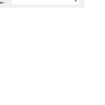

or: