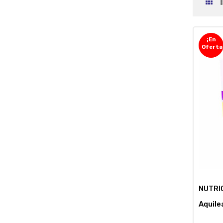
¡En
Oferta
NUTRI
Aquile