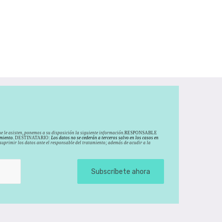
e le asisten, ponemos a su disposición la siguiente información.
RESPONSABLE
miento.
DESTINATARIO:
Los datos no se cederán a terceros salvo en los casos en
y suprimir los datos ante el responsable del tratamiento; además de acudir a la
Subscríbete ahora