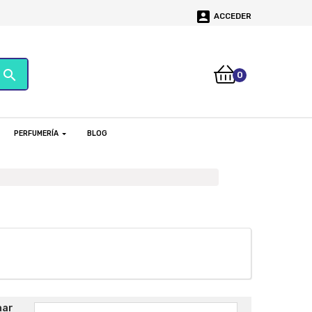

ACCEDER
search
0
PERFUMERÍA
BLOG
nar