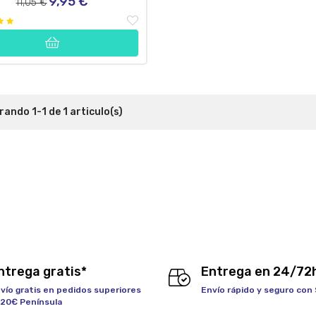
9,95 €
Precio
Precio
11,05 €
regular
ando 1-1 de 1 articulo(s)
ntrega gratis*
Entrega en 24/72
vío gratis en pedidos superiores
Envío rápido y seguro con
120€ Península