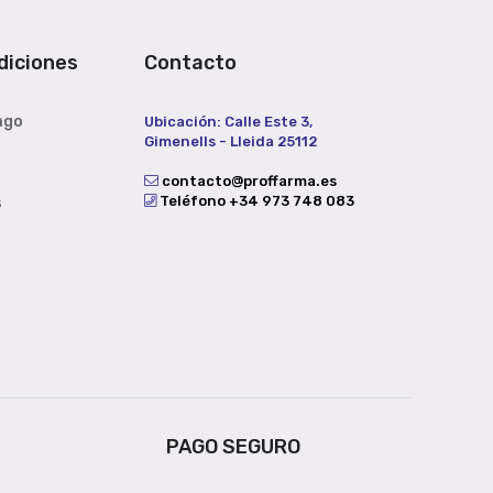
diciones
Contacto
ago
Ubicación: Calle Este 3,
Gimenells - Lleida 25112
contacto@proffarma.es
Teléfono +34 973 748 083
s
PAGO SEGURO