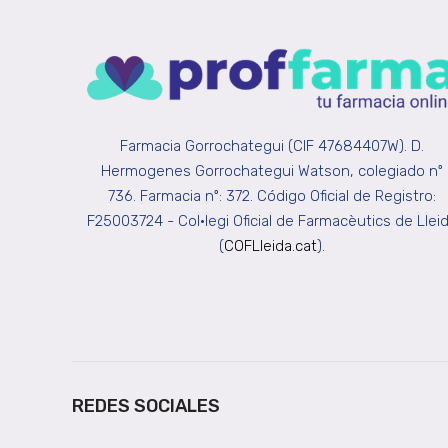
Farmacia Gorrochategui (CIF 47684407W). D.
Hermogenes Gorrochategui Watson, colegiado nº
736. Farmacia nº: 372. Código Oficial de Registro:
F25003724 - Col•legi Oficial de Farmacèutics de Llei
(
COFLleida.cat
).
REDES SOCIALES