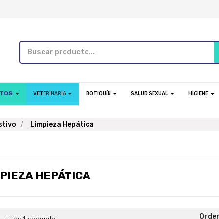
NTOS
VETERINARIA
BOTIQUÍN
SALUD SEXUAL
HIGIENE
stivo
Limpieza Hepática
PIEZA HEPÁTICA
Orde