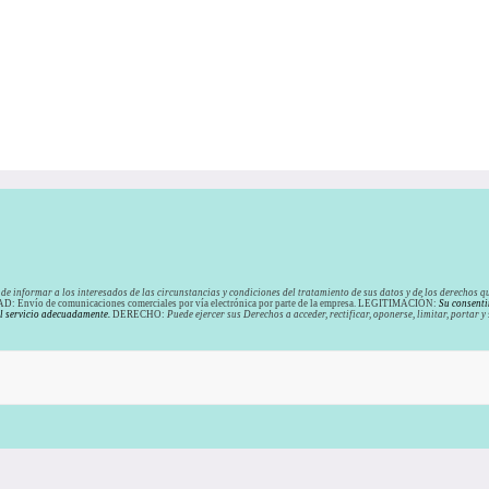
de informar a los interesados de las circunstancias y condiciones del tratamiento de sus datos y de los derechos qu
: Envío de comunicaciones comerciales por vía electrónica por parte de la empresa. LEGITIMACIÓN:
Su consenti
el servicio adecuadamente.
DERECHO:
Puede ejercer sus Derechos a acceder, rectificar, oponerse, limitar, portar 