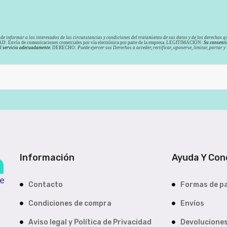
de informar a los interesados de las circunstancias y condiciones del tratamiento de sus datos y de los derechos qu
: Envío de comunicaciones comerciales por vía electrónica por parte de la empresa. LEGITIMACIÓN:
Su consenti
el servicio adecuadamente.
DERECHO:
Puede ejercer sus Derechos a acceder, rectificar, oponerse, limitar, portar 
Información
Ayuda Y Con
Contacto
Formas de p
Condiciones de compra
Envíos
Aviso legal y Política de Privacidad
Devolucione