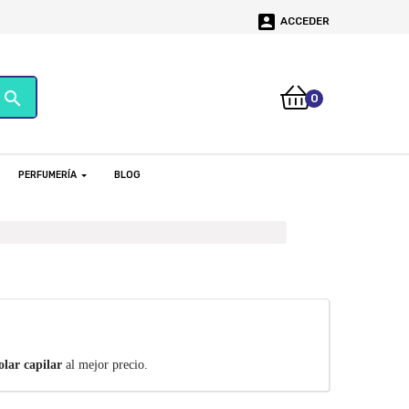

ACCEDER
search
0
PERFUMERÍA
BLOG
olar
capilar
al mejor precio.