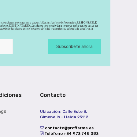
e le asisten, ponemos a su disposición la siguiente información.
RESPONSABLE
miento.
DESTINATARIO:
Los datos no se cederán a terceros salvo en los casos en
y suprimir los datos ante el responsable del tratamiento; además de acudir a la
Subscríbete ahora
diciones
Contacto
ago
Ubicación: Calle Este 3,
Gimenells - Lleida 25112
contacto@proffarma.es
Teléfono +34 973 748 083
s