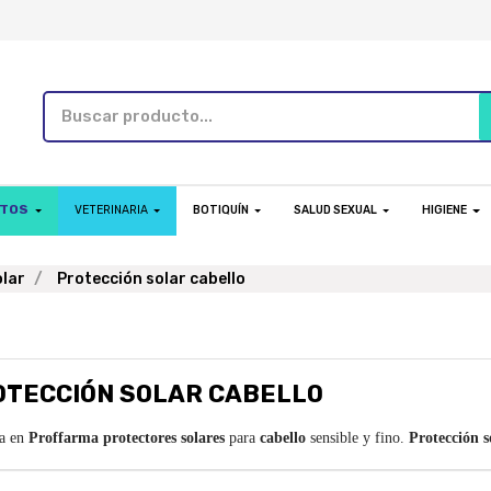
NTOS
VETERINARIA
BOTIQUÍN
SALUD SEXUAL
HIGIENE
olar
Protección solar cabello
OTECCIÓN SOLAR CABELLO
a en
Proffarma
protectores
solares
para
cabello
sensible y fino.
Protección
s