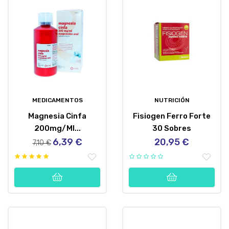
MEDICAMENTOS
NUTRICIÓN
Magnesia Cinfa
Fisiogen Ferro Forte
200mg/ml...
30 Sobres
6,39 €
20,95 €
Precio
Precio
Precio
7,10 €
regular