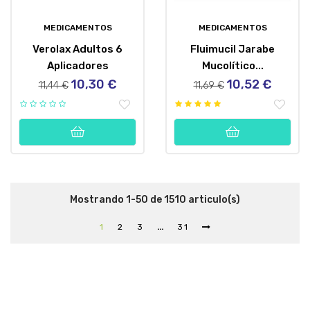
MEDICAMENTOS
MEDICAMENTOS
Verolax Adultos 6
Fluimucil Jarabe
Aplicadores
Mucolítico...
10,30 €
10,52 €
Precio
Precio
Precio
Precio
11,44 €
11,69 €
regular
regular
Mostrando 1-50 de 1510 articulo(s)
…
1
2
3
31