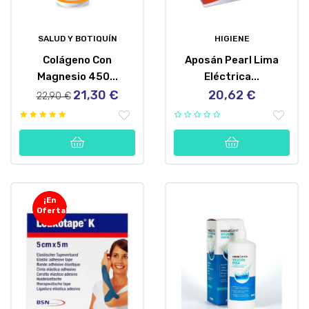
SALUD Y BOTIQUÍN
HIGIENE
Colágeno Con
Aposán Pearl Lima
Magnesio 450...
Eléctrica...
21,30 €
20,62 €
Precio
Precio
Precio
22,90 €
regular
¡En
Oferta!