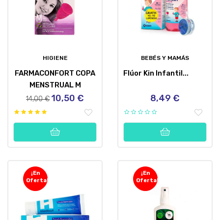
HIGIENE
BEBÉS Y MAMÁS
FARMACONFORT COPA
Flúor Kin Infantil...
MENSTRUAL M
10,50 €
8,49 €
Precio
Precio
Precio
14,00 €
regular
¡En
¡En
Oferta!
Oferta!