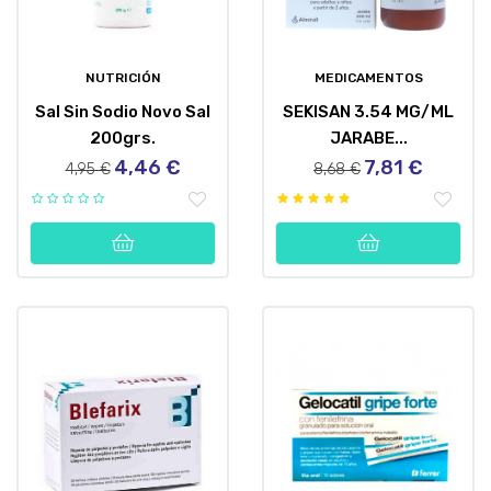
NUTRICIÓN
MEDICAMENTOS
Sal Sin Sodio Novo Sal
SEKISAN 3.54 MG/ML
200grs.
JARABE...
4,46 €
7,81 €
Precio
Precio
Precio
Precio
4,95 €
8,68 €
regular
regular