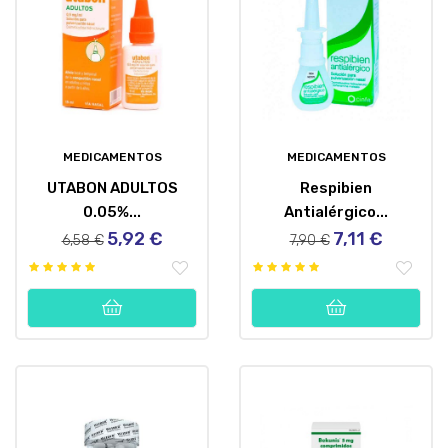
MEDICAMENTOS
MEDICAMENTOS
UTABON ADULTOS
Respibien
0.05%...
Antialérgico...
5,92 €
7,11 €
Precio
Precio
Precio
Precio
6,58 €
7,90 €
regular
regular