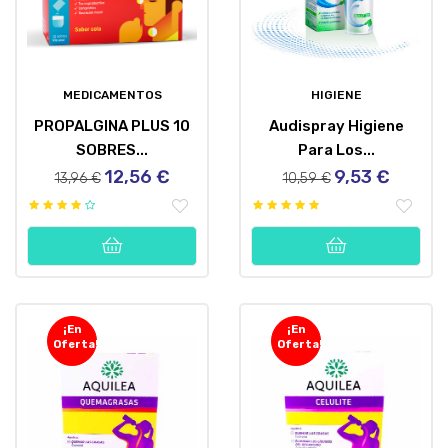
MEDICAMENTOS
HIGIENE
PROPALGINA PLUS 10
Audispray Higiene
SOBRES...
Para Los...
12,56 €
9,53 €
Precio
Precio
Precio
Precio
13,96 €
10,59 €
regular
regular
¡En
¡En
Oferta!
Oferta!