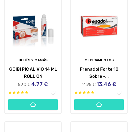
BEBÉS Y MAMÁS
MEDICAMENTOS
GOIBI PIC ALIVIO 14 ML
Frenadol Forte 10
ROLL ON
Sobre -...
4,77 €
13,46 €
Precio
Precio
Precio
Precio
5,30 €
14,95 €
regular
regular