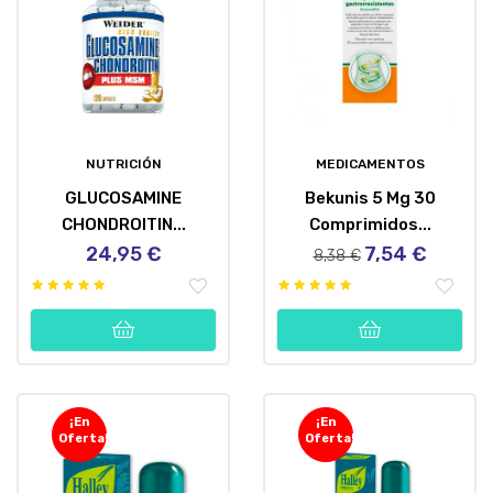
NUTRICIÓN
MEDICAMENTOS
GLUCOSAMINE
Bekunis 5 Mg 30
CHONDROITIN...
Comprimidos...
24,95 €
7,54 €
Precio
Precio
Precio
8,38 €
regular
¡En
¡En
Oferta!
Oferta!