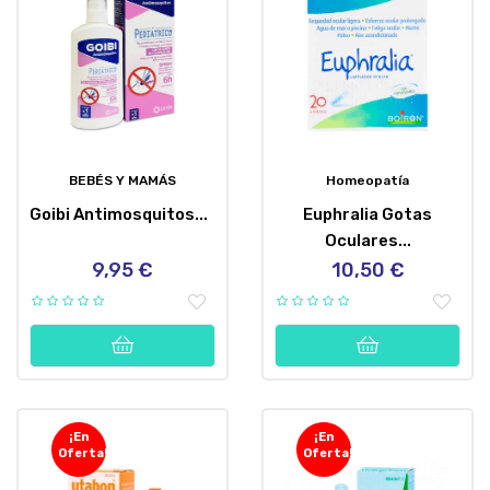
BEBÉS Y MAMÁS
Homeopatía
Goibi Antimosquitos...
Euphralia Gotas
Oculares...
9,95 €
10,50 €
Precio
Precio
¡En
¡En
Oferta!
Oferta!