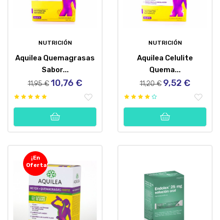
NUTRICIÓN
NUTRICIÓN
Aquilea Quemagrasas
Aquilea Celulite
Sabor...
Quema...
10,76 €
9,52 €
Precio
Precio
Precio
Precio
11,95 €
11,20 €
regular
regular
¡En
Oferta!