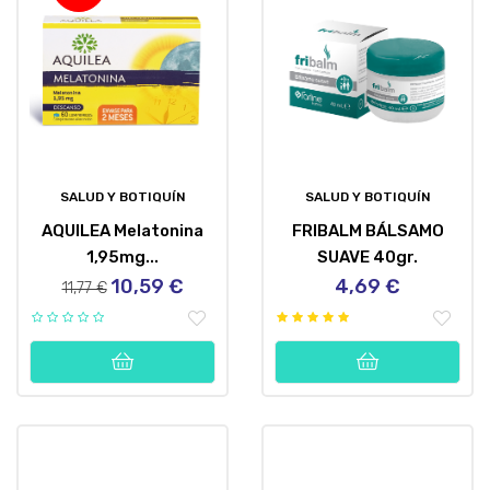
SALUD Y BOTIQUÍN
SALUD Y BOTIQUÍN
AQUILEA Melatonina
FRIBALM BÁLSAMO
1,95mg...
SUAVE 40gr.
10,59 €
4,69 €
Precio
Precio
Precio
11,77 €
regular