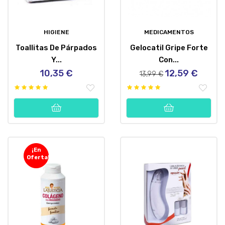
HIGIENE
MEDICAMENTOS
Toallitas De Párpados
Gelocatil Gripe Forte
Y...
Con...
10,35 €
12,59 €
Precio
Precio
Precio
13,99 €
regular
¡En
Oferta!