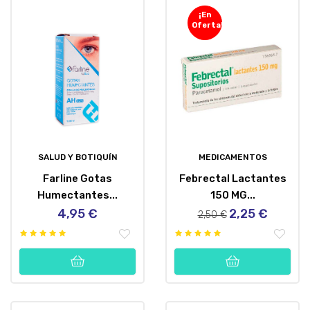
¡En
Oferta!
SALUD Y BOTIQUÍN
MEDICAMENTOS
Farline Gotas
Febrectal Lactantes
Humectantes...
150 MG...
4,95 €
2,25 €
Precio
Precio
Precio
2,50 €
regular