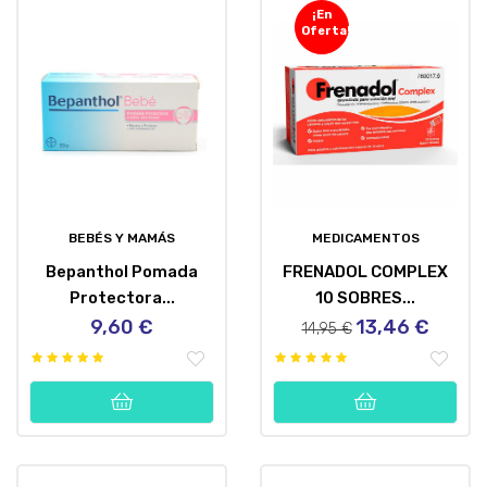
¡En
Oferta!
BEBÉS Y MAMÁS
MEDICAMENTOS
Bepanthol Pomada
FRENADOL COMPLEX
Protectora...
10 SOBRES...
9,60 €
13,46 €
Precio
Precio
Precio
14,95 €
regular