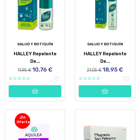
SALUD Y BOTIQUÍN
SALUD Y BOTIQUÍN
HALLEY Repelente
HALLEY Repelente
De...
De...
10,76 €
18,95 €
Precio
Precio
Precio
Precio
11,95 €
21,05 €
regular
regular
¡En
Oferta!