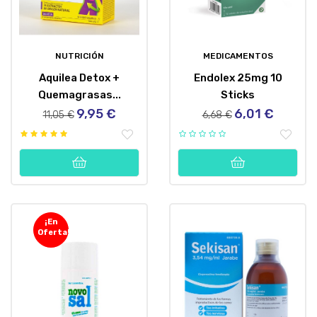
NUTRICIÓN
MEDICAMENTOS
Aquilea Detox +
Endolex 25mg 10
Quemagrasas...
Sticks
9,95 €
6,01 €
Precio
Precio
Precio
Precio
11,05 €
6,68 €
regular
regular
¡En
Oferta!