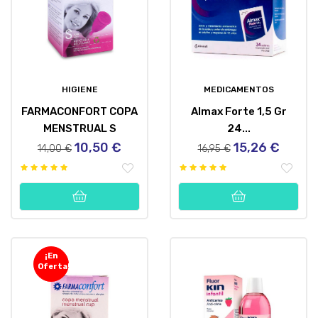
HIGIENE
MEDICAMENTOS
FARMACONFORT COPA
Almax Forte 1,5 Gr
MENSTRUAL S
24...
10,50 €
15,26 €
Precio
Precio
Precio
Precio
14,00 €
16,95 €
regular
regular
¡En
Oferta!