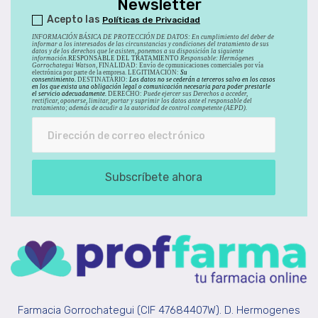
Newsletter
Acepto las
Políticas de Privacidad
INFORMACIÓN BÁSICA DE PROTECCIÓN DE DATOS
:
En cumplimiento del deber de
informar a los interesados de las circunstancias y condiciones del tratamiento de sus
datos y de los derechos que le asisten, ponemos a su disposición la siguiente
información.
RESPONSABLE DEL TRATAMIENTO
Responsable: Hermógenes
Gorrochategui Watson,
FINALIDAD: Envío de comunicaciones comerciales por vía
electrónica por parte de la empresa. LEGITIMACIÓN:
Su
consentimiento.
DESTINATARIO:
Los datos no se cederán a terceros salvo en los casos
en los que exista una obligación legal o comunicación necesaria para poder prestarle
el servicio adecuadamente.
DERECHO:
Puede ejercer sus Derechos a acceder,
rectificar, oponerse, limitar, portar y suprimir los datos ante el responsable del
tratamiento; además de acudir a la autoridad de control competente (AEPD).
Subscríbete ahora
Farmacia Gorrochategui (CIF 47684407W). D. Hermogenes