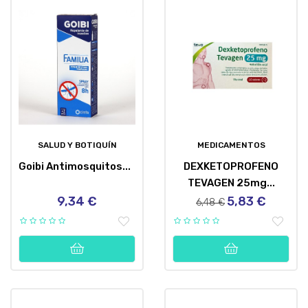
SALUD Y BOTIQUÍN
MEDICAMENTOS
Goibi Antimosquitos...
DEXKETOPROFENO
TEVAGEN 25mg...
9,34 €
5,83 €
Precio
Precio
Precio
6,48 €
regular