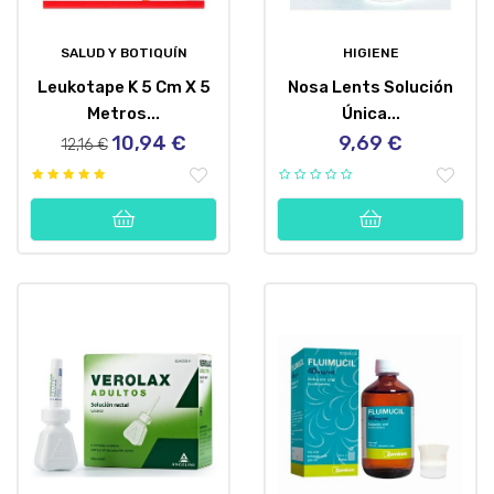
SALUD Y BOTIQUÍN
HIGIENE
Leukotape K 5 Cm X 5
Nosa Lents Solución
Metros...
Única...
10,94 €
9,69 €
Precio
Precio
Precio
12,16 €
regular