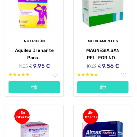
NUTRICIÓN
MEDICAMENTOS
Aquilea Drenante
MAGNESIA SAN
Para...
PELLEGRINO...
9,95 €
9,56 €
Precio
Precio
Precio
Precio
11,05 €
10,62 €
regular
regular
¡En
¡En
Oferta!
Oferta!