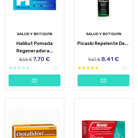
SALUD Y BOTIQUÍN
SALUD Y BOTIQUÍN
Halibut Pomada
Picaski Repelente De...
Regeneradora...
7,70 €
8,41 €
Precio
Precio
Precio
Precio
8,56 €
9,67 €
regular
regular