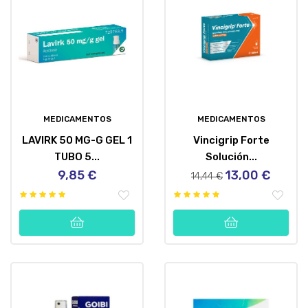
MEDICAMENTOS
MEDICAMENTOS
LAVIRK 50 MG-G GEL 1
Vincigrip Forte
TUBO 5...
Solución...
9,85 €
13,00 €
Precio
Precio
Precio
14,44 €
regular