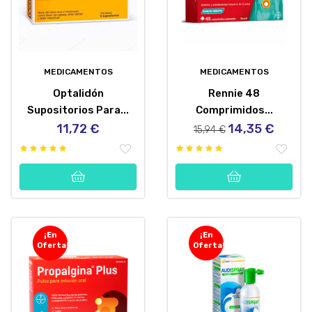
MEDICAMENTOS
MEDICAMENTOS
Optalidón
Rennie 48
Supositorios Para...
Comprimidos...
11,72 €
14,35 €
Precio
Precio
Precio
15,94 €
regular
¡En
¡En
Oferta!
Oferta!