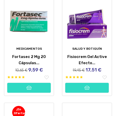
MEDICAMENTOS
SALUD Y BOTIQUÍN
Fortasec 2 Mg 20
Fisiocrem Gel Active
Cápsulas...
Efecto...
9,59 €
17,51 €
Precio
Precio
Precio
Precio
10,65 €
19,45 €
regular
regular
¡En
Oferta!