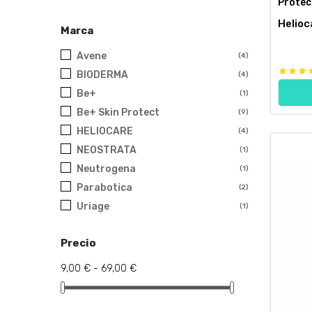
Protec
Helioc
Marca
Avene
(4)
BIODERMA
(4)
Be+
(1)
Be+ Skin Protect
(9)
HELIOCARE
(4)
NEOSTRATA
(1)
Neutrogena
(1)
Parabotica
(2)
Uriage
(1)
Precio
9,00 € - 69,00 €