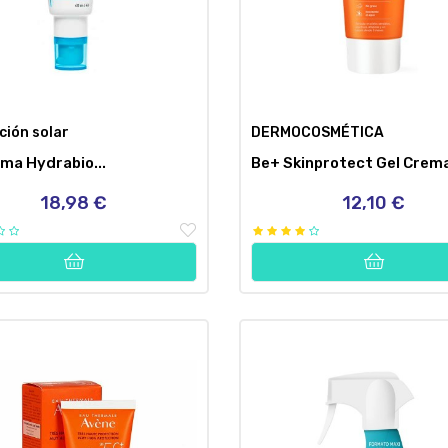
ción solar
DERMOCOSMÉTICA
ma Hydrabio...
Be+ Skinprotect Gel Crema
18,98 €
12,10 €
Precio
Precio