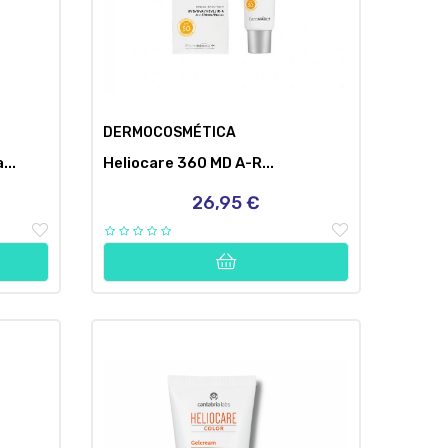
DERMOCOSMÉTICA
...
Heliocare 360 MD A-R...
26,95 €
Precio