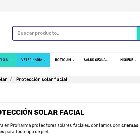
NTOS
VETERINARIA
BOTIQUÍN
SALUD SEXUAL
HIGIENE
olar
Protección solar facial
OTECCIÓN SOLAR FACIAL
a en Proffarma protectores solares faciales, contamos con
cremas
es
para todo tipo de piel.