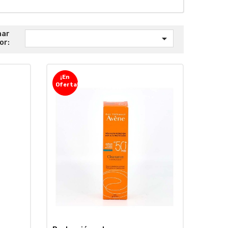
nar

or:
¡En
Oferta!