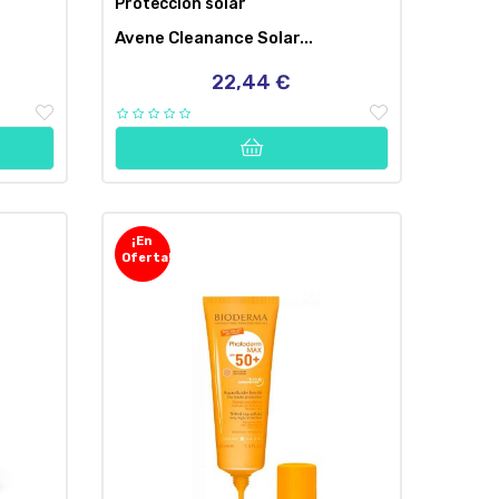
Protección solar
Avene Cleanance Solar...
22,44 €
Precio
¡En
Oferta!