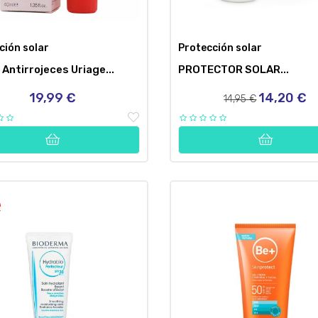
ción solar
Protección solar
Antirrojeces Uriage...
PROTECTOR SOLAR...
19,99 €
14,20 €
Precio
Precio
Precio
14,95 €
regular
!