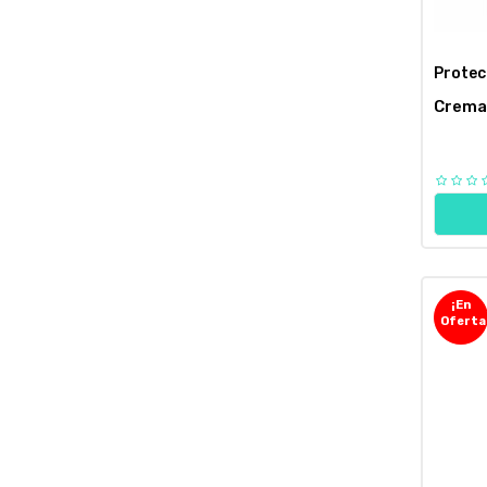
Protec
Crema 
¡En
Oferta