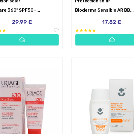
ción solar
Protección solar
are 360º SPF50+...
Bioderma Sensibio AR BB...
29,99 €
17,82 €
Precio
Precio