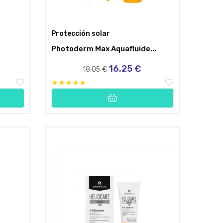
Protección solar
Photoderm Max Aquafluide...
16,25 €
Precio
Precio
18,05 €
regular