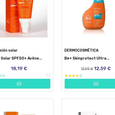
ción solar
DERMOCOSMÉTICA
Solar SPF50+ Avène...
Be+ Skinprotect Ultra...
18,19 €
12,59 €
Precio
Precio
Precio
13,99 €
regular