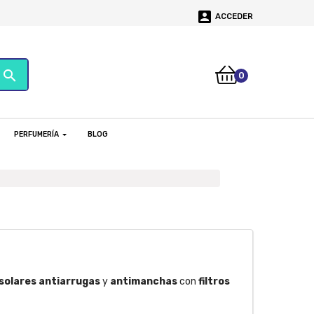

ACCEDER
search
0
PERFUMERÍA
BLOG
solares
antiarrugas
y
antimanchas
con
filtros