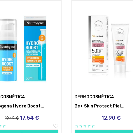
COSMÉTICA
DERMOCOSMÉTICA
gena Hydro Boost...
Be+ Skin Protect Piel...
17,54 €
12,90 €
Precio
Precio
Precio
19,49 €
regular