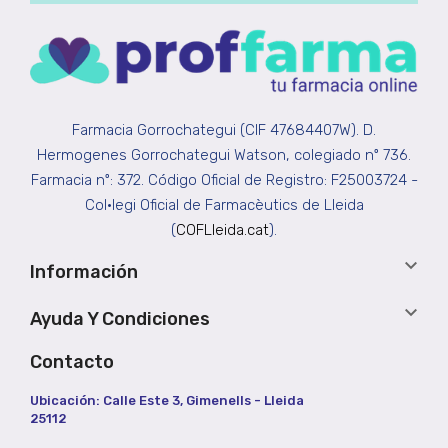
Farmacia Gorrochategui (CIF 47684407W). D.
Hermogenes Gorrochategui Watson, colegiado nº 736.
Farmacia nº: 372. Código Oficial de Registro: F25003724 -
Col•legi Oficial de Farmacèutics de Lleida
(
COFLleida.cat
).

Información

Ayuda Y Condiciones
Contacto
Ubicación: Calle Este 3, Gimenells - Lleida
25112