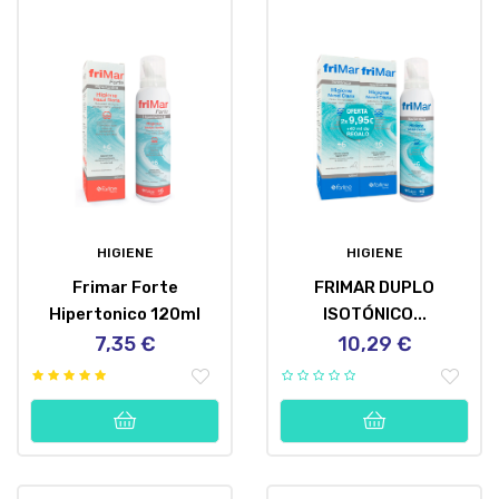
HIGIENE
HIGIENE
Frimar Forte
FRIMAR DUPLO
Hipertonico 120ml
ISOTÓNICO...
7,35 €
10,29 €
Precio
Precio