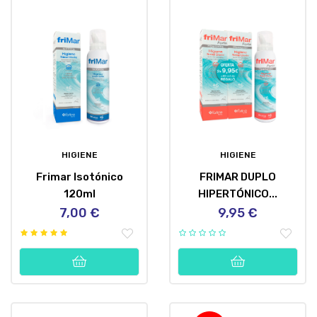
HIGIENE
HIGIENE
Frimar Isotónico
FRIMAR DUPLO
120ml
HIPERTÓNICO...
7,00 €
9,95 €
Precio
Precio