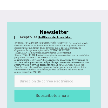
Newsletter
Acepto las
Políticas de Privacidad
INFORMACIÓN BÁSICA DE PROTECCIÓN DE DATOS
:
En cumplimiento del
deber de informar a los interesados de las circunstancias y condiciones del
tratamiento de sus datos y de los derechos que le asisten, ponemos a su
disposición la siguiente información.
RESPONSABLE DEL
TRATAMIENTO
Responsable: Hermógenes Gorrochategui
Watson,
FINALIDAD: Envío de comunicaciones comerciales por vía electrónica
por parte de la empresa. LEGITIMACIÓN:
Su
consentimiento.
DESTINATARIO:
Los datos no se cederán a terceros salvo en
los casos en los que exista una obligación legal o comunicación necesaria para
poder prestarle el servicio adecuadamente.
DERECHO:
Puede ejercer sus
Derechos a acceder, rectificar, oponerse, limitar, portar y suprimir los datos
ante el responsable del tratamiento; además de acudir a la autoridad de
control competente (AEPD).
Subscríbete ahora