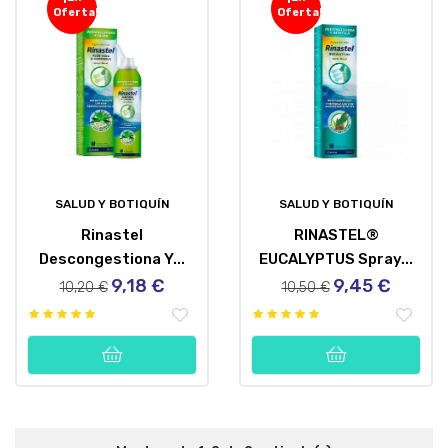
Oferta!
Oferta!
SALUD Y BOTIQUÍN
SALUD Y BOTIQUÍN
Rinastel
RINASTEL®
Descongestiona Y...
EUCALYPTUS Spray...
9,18 €
9,45 €
Precio
Precio
Precio
Precio
10,20 €
10,50 €
regular
regular