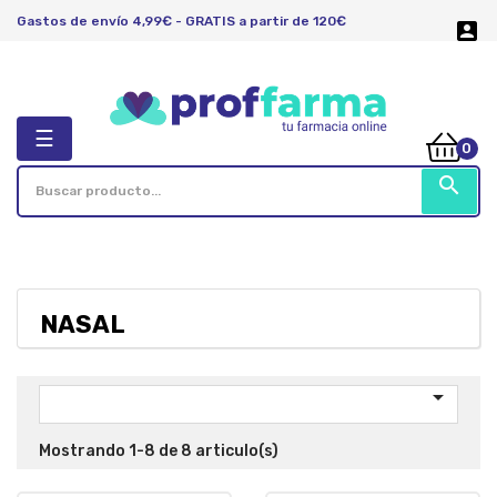
Gastos de envío 4,99€ - GRATIS a partir de 120€

Navegación
☰
0
de
palanca
search
NASAL

Mostrando 1-8 de 8 articulo(s)