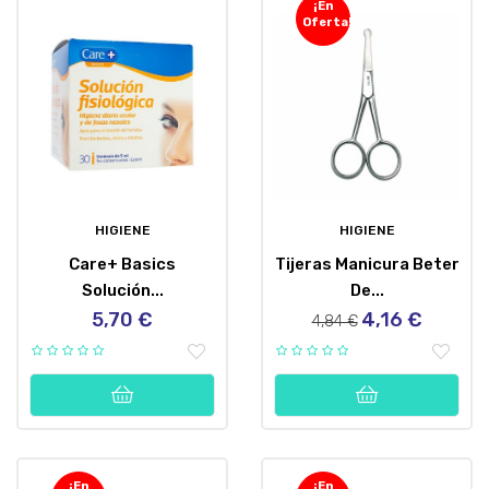
¡En
Oferta!
HIGIENE
HIGIENE
Care+ Basics
Tijeras Manicura Beter
Solución...
De...
5,70 €
4,16 €
Precio
Precio
Precio
4,84 €
regular
¡En
¡En