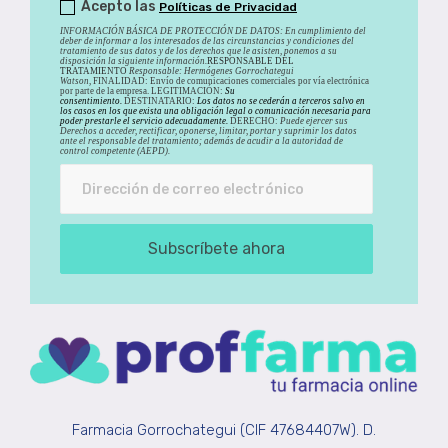
Acepto las
Políticas de Privacidad
INFORMACIÓN BÁSICA DE PROTECCIÓN DE DATOS
:
En cumplimiento del
deber de informar a los interesados de las circunstancias y condiciones del
tratamiento de sus datos y de los derechos que le asisten, ponemos a su
disposición la siguiente información.
RESPONSABLE DEL
TRATAMIENTO
Responsable: Hermógenes Gorrochategui
Watson,
FINALIDAD: Envío de comunicaciones comerciales por vía electrónica
por parte de la empresa. LEGITIMACIÓN:
Su
consentimiento.
DESTINATARIO:
Los datos no se cederán a terceros salvo en
los casos en los que exista una obligación legal o comunicación necesaria para
poder prestarle el servicio adecuadamente.
DERECHO:
Puede ejercer sus
Derechos a acceder, rectificar, oponerse, limitar, portar y suprimir los datos
ante el responsable del tratamiento; además de acudir a la autoridad de
control competente (AEPD).
Subscríbete ahora
Farmacia Gorrochategui (CIF 47684407W). D.