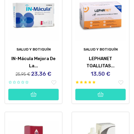
SALUD Y BOTIQUÍN
SALUD Y BOTIQUÍN
IN-Mácula Mejora De
LEPHANET
La...
TOALLITAS...
23,36 €
13,50 €
Precio
Precio
Precio
25,95 €
regular