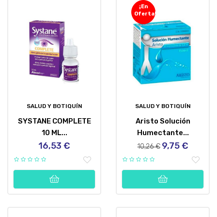
¡En
Oferta!
SALUD Y BOTIQUÍN
SALUD Y BOTIQUÍN
SYSTANE COMPLETE
Aristo Solución
10 ML...
Humectante...
16,53 €
9,75 €
Precio
Precio
Precio
10,26 €
regular