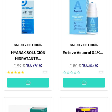
SALUD Y BOTIQUÍN
SALUD Y BOTIQUÍN
HYABAK SOLUCIÓN
Esteve Aquoral 04%...
HIDRATANTE...
10,79 €
10,35 €
Precio
Precio
Precio
Precio
11,99 €
11,50 €
regular
regular