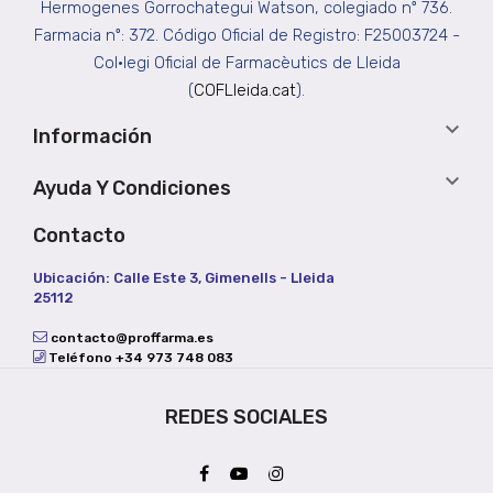
Hermogenes Gorrochategui Watson, colegiado nº 736.
Farmacia nº: 372. Código Oficial de Registro: F25003724 -
Col•legi Oficial de Farmacèutics de Lleida
(
COFLleida.cat
).

Información

Ayuda Y Condiciones
Contacto
Ubicación: Calle Este 3, Gimenells - Lleida
25112
contacto@proffarma.es
Teléfono +34 973 748 083
REDES SOCIALES