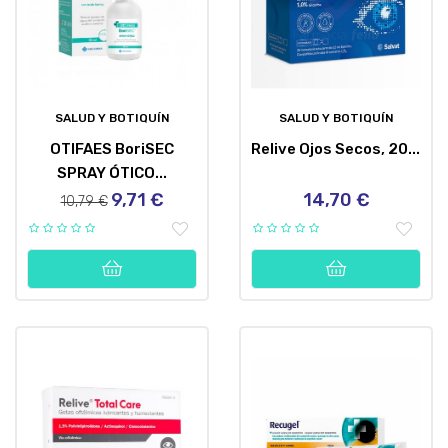
SALUD Y BOTIQUÍN
SALUD Y BOTIQUÍN
OTIFAES BoriSEC
Relive Ojos Secos, 20...
SPRAY ÓTICO...
9,71 €
14,70 €
Precio
Precio
Precio
10,79 €
regular