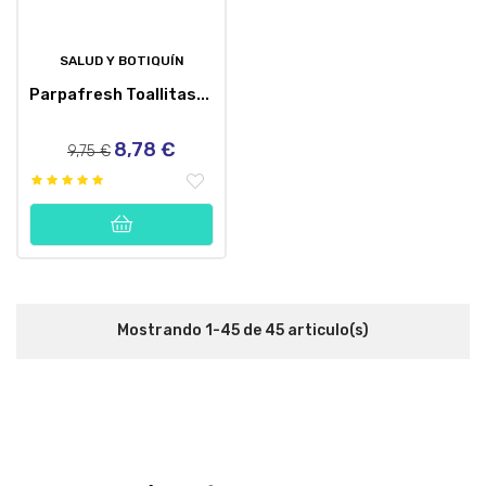
SALUD Y BOTIQUÍN
Parpafresh Toallitas...
8,78 €
Precio
Precio
9,75 €
regular
Mostrando 1-45 de 45 articulo(s)