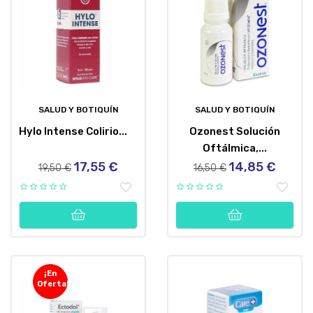
SALUD Y BOTIQUÍN
SALUD Y BOTIQUÍN
Hylo Intense Colirio...
Ozonest Solución
Oftálmica,...
17,55 €
14,85 €
Precio
Precio
Precio
Precio
19,50 €
16,50 €
regular
regular
¡En
Oferta!