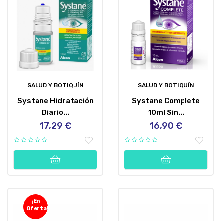
SALUD Y BOTIQUÍN
SALUD Y BOTIQUÍN
Systane Hidratación
Systane Complete
Diario...
10ml Sin...
17,29 €
16,90 €
Precio
Precio
¡En
Oferta!