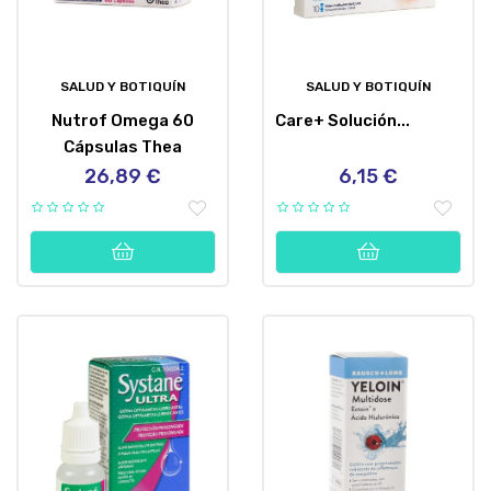
SALUD Y BOTIQUÍN
SALUD Y BOTIQUÍN
Nutrof Omega 60
Care+ Solución...
Cápsulas Thea
26,89 €
6,15 €
Precio
Precio