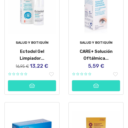
SALUD Y BOTIQUÍN
SALUD Y BOTIQUÍN
Ectodol Gel
CARE+ Solución
Limpiador...
Oftálmica...
13,22 €
5,59 €
Precio
Precio
Precio
16,95 €
regular