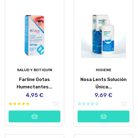
SALUD Y BOTIQUÍN
HIGIENE
Farline Gotas
Nosa Lents Solución
Humectantes...
Única...
4,95 €
9,69 €
Precio
Precio