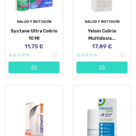
SALUD Y BOTIQUÍN
SALUD Y BOTIQUÍN
Systane Ultra Colirio
Yeloin Colirio
10 Ml
Multidosis...
11,75 €
17,89 €
Precio
Precio