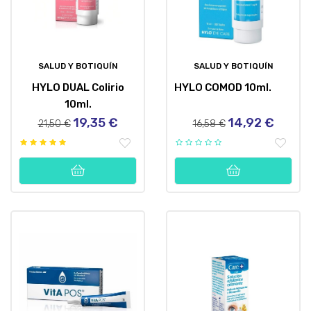
SALUD Y BOTIQUÍN
SALUD Y BOTIQUÍN
HYLO DUAL Colirio
HYLO COMOD 10ml.
10ml.
19,35 €
14,92 €
Precio
Precio
Precio
Precio
21,50 €
16,58 €
regular
regular