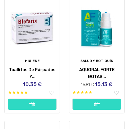
HIGIENE
SALUD Y BOTIQUÍN
Toallitas De Párpados
AQUORAL FORTE
Y...
GOTAS...
10,35 €
15,13 €
Precio
Precio
Precio
16,81 €
regular