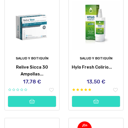
SALUD Y BOTIQUÍN
SALUD Y BOTIQUÍN
Relive Sicca 30
Hylo Fresh Colirio...
Ampollas...
17,78 €
13,50 €
Precio
Precio
¡En