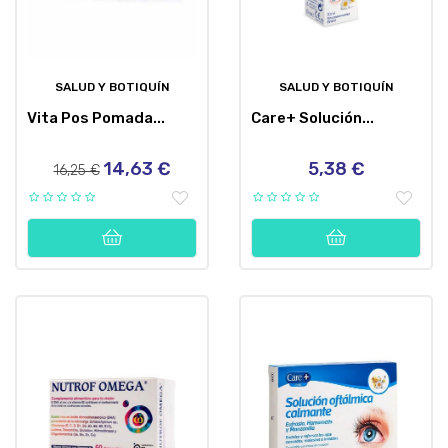
SALUD Y BOTIQUÍN
SALUD Y BOTIQUÍN
Vita Pos Pomada...
Care+ Solución...
14,63 €
5,38 €
Precio
Precio
Precio
16,25 €
regular