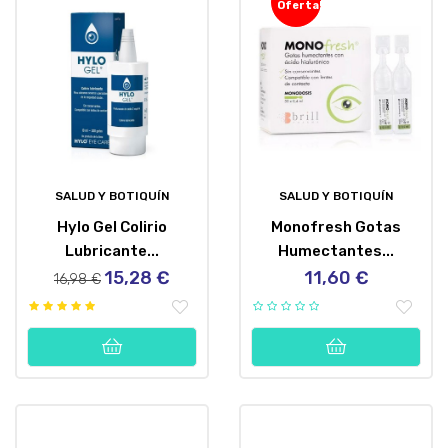
Oferta!
SALUD Y BOTIQUÍN
SALUD Y BOTIQUÍN
Hylo Gel Colirio
Monofresh Gotas
Lubricante...
Humectantes...
15,28 €
11,60 €
Precio
Precio
Precio
16,98 €
regular