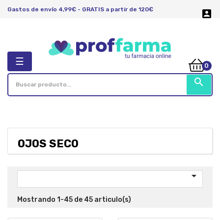
Gastos de envío 4,99€ - GRATIS a partir de 120€

Navegación
☰
0
de
palanca
search
OJOS SECO

Mostrando 1-45 de 45 articulo(s)