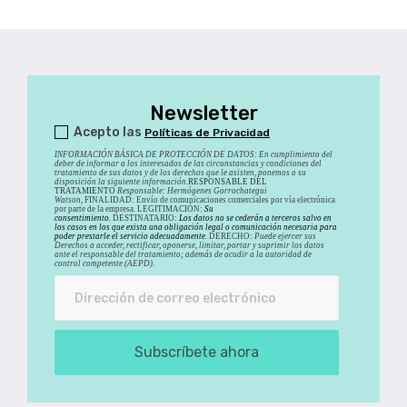
Newsletter
Acepto las
Políticas de Privacidad
INFORMACIÓN BÁSICA DE PROTECCIÓN DE DATOS
:
En cumplimiento del
deber de informar a los interesados de las circunstancias y condiciones del
tratamiento de sus datos y de los derechos que le asisten, ponemos a su
disposición la siguiente información.
RESPONSABLE DEL
TRATAMIENTO
Responsable: Hermógenes Gorrochategui
Watson,
FINALIDAD: Envío de comunicaciones comerciales por vía electrónica
por parte de la empresa. LEGITIMACIÓN:
Su
consentimiento.
DESTINATARIO:
Los datos no se cederán a terceros salvo en
los casos en los que exista una obligación legal o comunicación necesaria para
poder prestarle el servicio adecuadamente.
DERECHO:
Puede ejercer sus
Derechos a acceder, rectificar, oponerse, limitar, portar y suprimir los datos
ante el responsable del tratamiento; además de acudir a la autoridad de
control competente (AEPD).
Subscríbete ahora