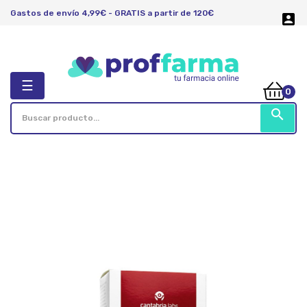
Gastos de envío 4,99€ - GRATIS a partir de 120€

Navegación
☰
0
de
palanca
search