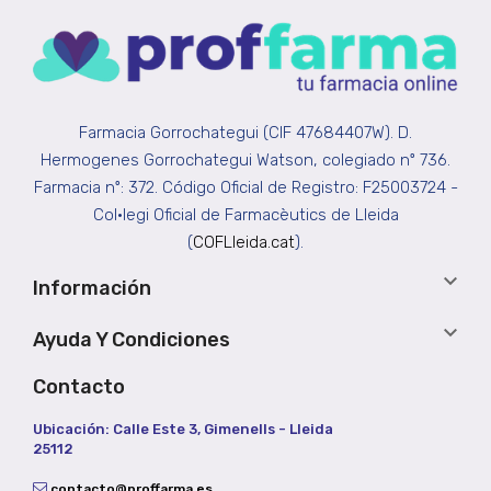
Farmacia Gorrochategui (CIF 47684407W). D.
Hermogenes Gorrochategui Watson, colegiado nº 736.
Farmacia nº: 372. Código Oficial de Registro: F25003724 -
Col•legi Oficial de Farmacèutics de Lleida
(
COFLleida.cat
).

Información

Ayuda Y Condiciones
Contacto
Ubicación: Calle Este 3, Gimenells - Lleida
25112
contacto@proffarma.es