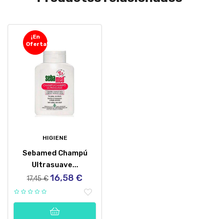
¡En
Oferta!
HIGIENE
Sebamed Champú
Ultrasuave...
16,58 €
Precio
Precio
17,45 €
regular