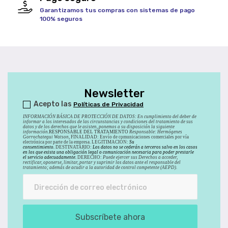
Garantizamos tus compras con sistemas de pago
100% seguros
Newsletter
Acepto las
Políticas de Privacidad
INFORMACIÓN BÁSICA DE PROTECCIÓN DE DATOS
:
En cumplimiento del deber de
informar a los interesados de las circunstancias y condiciones del tratamiento de sus
datos y de los derechos que le asisten, ponemos a su disposición la siguiente
información.
RESPONSABLE DEL TRATAMIENTO
Responsable: Hermógenes
Gorrochategui Watson,
FINALIDAD: Envío de comunicaciones comerciales por vía
electrónica por parte de la empresa. LEGITIMACIÓN:
Su
consentimiento.
DESTINATARIO:
Los datos no se cederán a terceros salvo en los casos
en los que exista una obligación legal o comunicación necesaria para poder prestarle
el servicio adecuadamente.
DERECHO:
Puede ejercer sus Derechos a acceder,
rectificar, oponerse, limitar, portar y suprimir los datos ante el responsable del
tratamiento; además de acudir a la autoridad de control competente (AEPD).
Subscríbete ahora