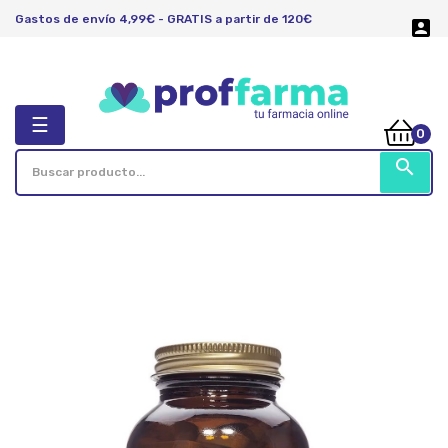
Gastos de envío 4,99€ - GRATIS a partir de 120€

Navegación
☰
0
de
palanca
search