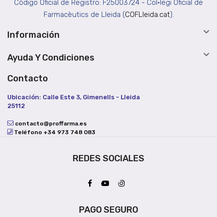
Código Oficial de Registro: F25003724 - Col•legi Oficial de
Farmacèutics de Lleida (
COFLleida.cat
).

Información

Ayuda Y Condiciones
Contacto
Ubicación: Calle Este 3, Gimenells - Lleida
25112
contacto@proffarma.es
Teléfono +34 973 748 083
REDES SOCIALES
PAGO SEGURO