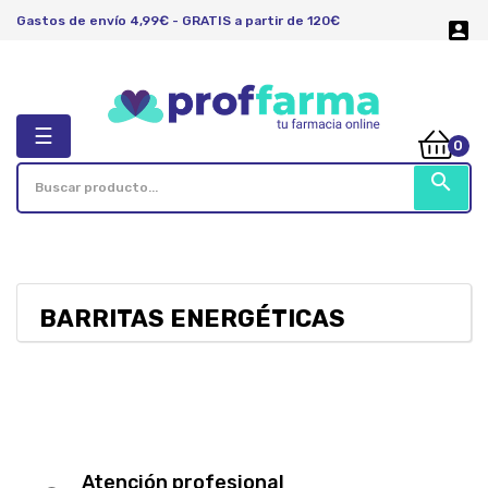
Gastos de envío 4,99€ - GRATIS a partir de 120€

Navegación
☰
0
de
palanca
search
BARRITAS ENERGÉTICAS
Atención profesional