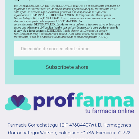
INFORMACIÓN BÁSICA DE PROTECCIÓN DE DATOS
:
En cumplimiento del deber de
informar a los interesados de las circunstancias y condiciones del tratamiento de sus
datos y de los derechos que le asisten, ponemos a su disposición la siguiente
información.
RESPONSABLE DEL TRATAMIENTO
Responsable: Hermógenes
Gorrochategui Watson,
FINALIDAD: Envío de comunicaciones comerciales por vía
electrónica por parte de la empresa. LEGITIMACIÓN:
Su
consentimiento.
DESTINATARIO:
Los datos no se cederán a terceros salvo en los casos
en los que exista una obligación legal o comunicación necesaria para poder prestarle
el servicio adecuadamente.
DERECHO:
Puede ejercer sus Derechos a acceder,
rectificar, oponerse, limitar, portar y suprimir los datos ante el responsable del
tratamiento; además de acudir a la autoridad de control competente (AEPD).
Subscríbete ahora
Farmacia Gorrochategui (CIF 47684407W). D. Hermogenes
Gorrochategui Watson, colegiado nº 736. Farmacia nº: 372.