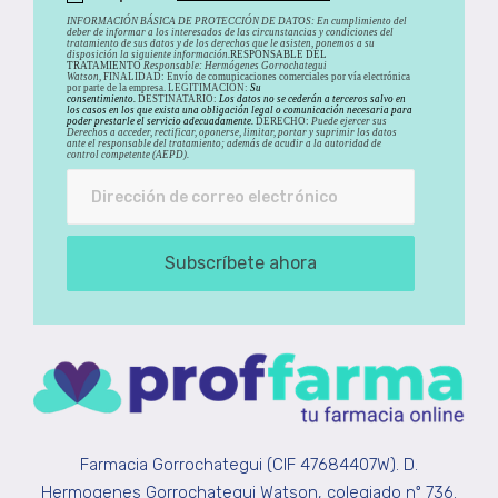
INFORMACIÓN BÁSICA DE PROTECCIÓN DE DATOS
:
En cumplimiento del
deber de informar a los interesados de las circunstancias y condiciones del
tratamiento de sus datos y de los derechos que le asisten, ponemos a su
disposición la siguiente información.
RESPONSABLE DEL
TRATAMIENTO
Responsable: Hermógenes Gorrochategui
Watson,
FINALIDAD: Envío de comunicaciones comerciales por vía electrónica
por parte de la empresa. LEGITIMACIÓN:
Su
consentimiento.
DESTINATARIO:
Los datos no se cederán a terceros salvo en
los casos en los que exista una obligación legal o comunicación necesaria para
poder prestarle el servicio adecuadamente.
DERECHO:
Puede ejercer sus
Derechos a acceder, rectificar, oponerse, limitar, portar y suprimir los datos
ante el responsable del tratamiento; además de acudir a la autoridad de
control competente (AEPD).
Subscríbete ahora
Farmacia Gorrochategui (CIF 47684407W). D.
Hermogenes Gorrochategui Watson, colegiado nº 736.