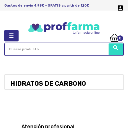
Gastos de envío 4,99€ - GRATIS a partir de 120€

Navegación
☰
0
de
palanca
search
HIDRATOS DE CARBONO
Atención profesional