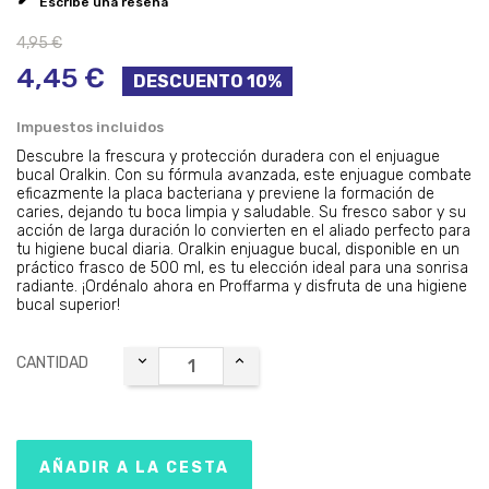
Escribe una reseña
4,95 €
4,45 €
DESCUENTO 10%
Impuestos incluidos
Descubre la frescura y protección duradera con el enjuague
bucal Oralkin. Con su fórmula avanzada, este enjuague combate
eficazmente la placa bacteriana y previene la formación de
caries, dejando tu boca limpia y saludable. Su fresco sabor y su
acción de larga duración lo convierten en el aliado perfecto para
tu higiene bucal diaria. Oralkin enjuague bucal, disponible en un
práctico frasco de 500 ml, es tu elección ideal para una sonrisa
radiante. ¡Ordénalo ahora en Proffarma y disfruta de una higiene
bucal superior!
CANTIDAD
AÑADIR A LA CESTA