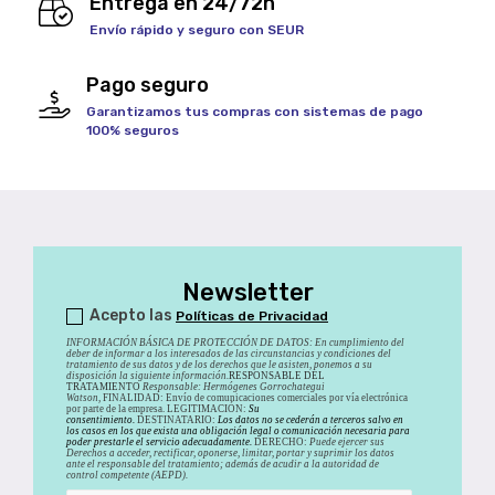
Entrega en 24/72h
Envío rápido y seguro con SEUR
Pago seguro
Garantizamos tus compras con sistemas de pago
100% seguros
Newsletter
Acepto las
Políticas de Privacidad
INFORMACIÓN BÁSICA DE PROTECCIÓN DE DATOS
:
En cumplimiento del
deber de informar a los interesados de las circunstancias y condiciones del
tratamiento de sus datos y de los derechos que le asisten, ponemos a su
disposición la siguiente información.
RESPONSABLE DEL
TRATAMIENTO
Responsable: Hermógenes Gorrochategui
Watson,
FINALIDAD: Envío de comunicaciones comerciales por vía electrónica
por parte de la empresa. LEGITIMACIÓN:
Su
consentimiento.
DESTINATARIO:
Los datos no se cederán a terceros salvo en
los casos en los que exista una obligación legal o comunicación necesaria para
poder prestarle el servicio adecuadamente.
DERECHO:
Puede ejercer sus
Derechos a acceder, rectificar, oponerse, limitar, portar y suprimir los datos
ante el responsable del tratamiento; además de acudir a la autoridad de
control competente (AEPD).