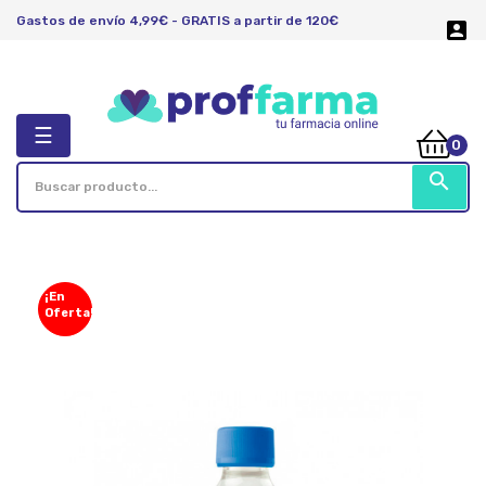
Gastos de envío 4,99€ - GRATIS a partir de 120€

Navegación
☰
0
de
palanca
search
¡En
Oferta!