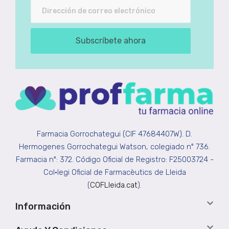
Subscríbete ahora
Farmacia Gorrochategui (CIF 47684407W). D.
Hermogenes Gorrochategui Watson, colegiado nº 736.
Farmacia nº: 372. Código Oficial de Registro: F25003724 -
Col•legi Oficial de Farmacèutics de Lleida
(
COFLleida.cat
).

Información
