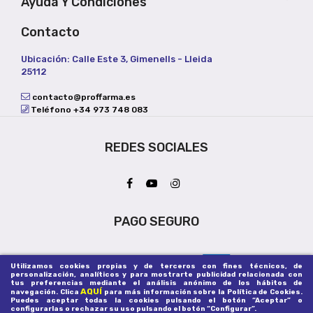
Ayuda Y Condiciones
Contacto
Ubicación: Calle Este 3, Gimenells - Lleida
25112
contacto@proffarma.es
Teléfono +34 973 748 083
REDES SOCIALES
PAGO SEGURO
Utilizamos cookies propias y de terceros con fines técnicos, de
personalización, analíticos y para mostrarte publicidad relacionada con
tus preferencias mediante el análisis anónimo de los hábitos de
AQUÍ
navegación. Clica
para más información sobre la Política de Cookies.
Puedes aceptar todas la cookies pulsando el botón “Aceptar” o
configurarlas o rechazar su uso pulsando el botón “Configurar”.