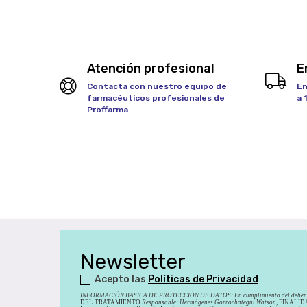
Atención profesional
E
Contacta con nuestro equipo de
En
farmacéuticos profesionales de
a 
Proffarma
Newsletter
Acepto las
Políticas de Privacidad
INFORMACIÓN BÁSICA DE PROTECCIÓN DE DATOS
:
En cumplimiento del deber 
DEL TRATAMIENTO
Responsable: Hermógenes Gorrochategui Watson,
FINALIDAD