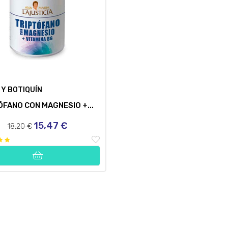
 Y BOTIQUÍN
ÓFANO CON MAGNESIO +...
15,47 €
Precio
Precio
18,20 €
regular