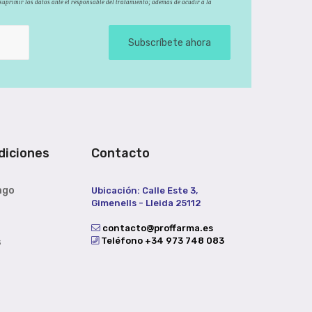
y suprimir los datos ante el responsable del tratamiento; además de acudir a la
Subscríbete ahora
diciones
Contacto
ago
Ubicación: Calle Este 3,
Gimenells - Lleida 25112
contacto@proffarma.es
Teléfono +34 973 748 083
s