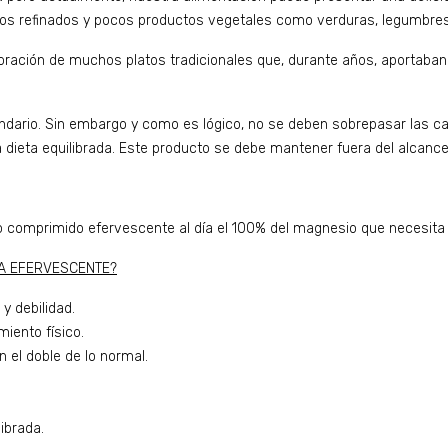
s refinados y pocos productos vegetales como verduras, legumbres 
boración de muchos platos tradicionales que, durante años, aportaba
ndario. Sin embargo y como es lógico, no se deben sobrepasar las 
 dieta equilibrada. Este producto se debe mantener fuera del alcance 
omprimido efervescente al día el 100% del magnesio que necesita t
EA EFERVESCENTE?
y debilidad.
iento físico.
 el doble de lo normal.
ibrada.