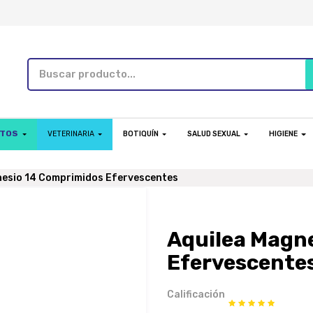
NTOS
VETERINARIA
BOTIQUÍN
SALUD SEXUAL
HIGIENE
nesio 14 Comprimidos Efervescentes
Aquilea Magn
Efervescente
Calificación