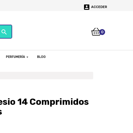

ACCEDER
search
0
PERFUMERÍA
BLOG
esio 14 Comprimidos
s