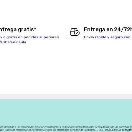
ntrega gratis*
Entrega en 24/72
vío gratis en pedidos superiores
Envío rápido y seguro con
120€ Península
de informar a los interesados de las circunstancias y condiciones del tratamiento de sus datos y de los derechos qu
: Envío de comunicaciones comerciales por vía electrónica por parte de la empresa. LEGITIMACIÓN:
Su consenti