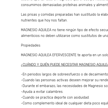
consumimos demasiadas proteínas animales y alimento
Las prisas y comidas preparadas han sustituido la ela
nutrientes que hoy nos faltan.
MAGNESIO AQUILEA no tiene ningún tipo de efecto secu
alimenticios no deben utilizarse como sustitutos de una
Propiedades:
MAGNESIO AQUILEA EFERVESCENTE te aporta en un solo c
¿CUÁNDO Y QUIÉN PUEDE NECESITAR MAGNESIO AQUIL
-En periodos largos de sobreesfuerzo o de decaimiento 
-Cuando las personas activas deseen mejorar su rendim
-Durante el embarazo, las necesidades de Magnesio son
-Ayuda a evitar calambres.
-Cuando se practica deporte con asiduidad.
-Como complemento ideal de cualquier dieta poco equil