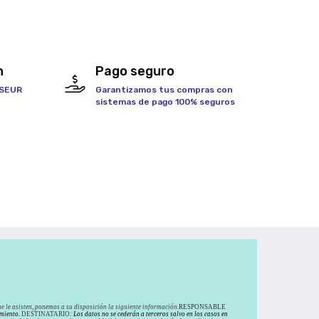
h
Pago seguro
 SEUR
Garantizamos tus compras con
sistemas de pago 100% seguros
e le asisten, ponemos a su disposición la siguiente información.
RESPONSABLE
miento.
DESTINATARIO:
Los datos no se cederán a terceros salvo en los casos en