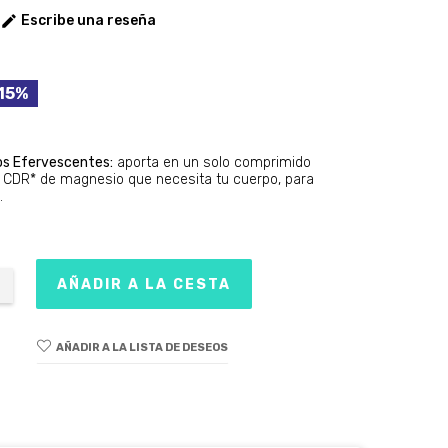
Escribe una reseña

15%
os Efervescentes:
aporta en un solo comprimido
a CDR* de magnesio que necesita tu cuerpo, para
.
AÑADIR A LA CESTA
AÑADIR A LA LISTA DE DESEOS