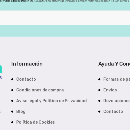
el servicio adecuadamente.
DERECHO:
Puede ejercer sus Derechos a acceder, rectificar, oponerse, limitar, portar 
Información
Ayuda Y Con
Contacto
Formas de p
Condiciones de compra
Envíos
Aviso legal y Política de Privacidad
Devolucione
da
Blog
Contacto
Política de Cookies