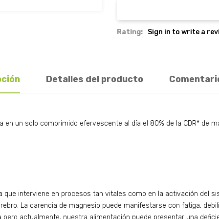
Rating:
Sign in to write a re
pción
Detalles del producto
Comentari
a en un solo comprimido efervescente al día el 80% de la CDR* de ma
 que interviene en procesos tan vitales como en la activación del sis
ebro. La carencia de magnesio puede manifestarse con fatiga, debil
a pero actualmente, nuestra alimentación puede presentar una deficie