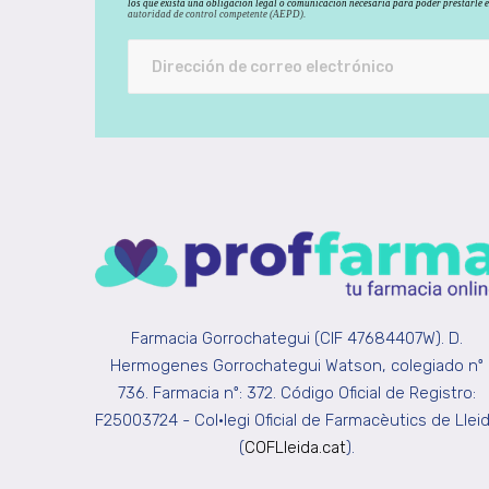
los que exista una obligación legal o comunicación necesaria para poder prestarle 
autoridad de control competente (AEPD).
Farmacia Gorrochategui (CIF 47684407W). D.
Hermogenes Gorrochategui Watson, colegiado nº
736. Farmacia nº: 372. Código Oficial de Registro:
F25003724 - Col•legi Oficial de Farmacèutics de Llei
(
COFLleida.cat
).