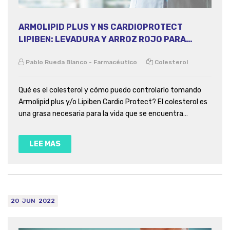
ARMOLIPID PLUS Y NS CARDIOPROTECT
LIPIBEN: LEVADURA Y ARROZ ROJO PARA
BAJAR EL COLESTEROL
Pablo Rueda Blanco - Farmacéutico
Colesterol
Qué es el colesterol y cómo puedo controlarlo tomando
Armolipid plus y/o Lipiben Cardio Protect? El colesterol es
una grasa necesaria para la vida que se encuentra
formando parte de las membranas de las células y ,entre
otras funciones, es precursor de hormonas y esteroides
LEE MAS
como el cortisol.
20
JUN
2022