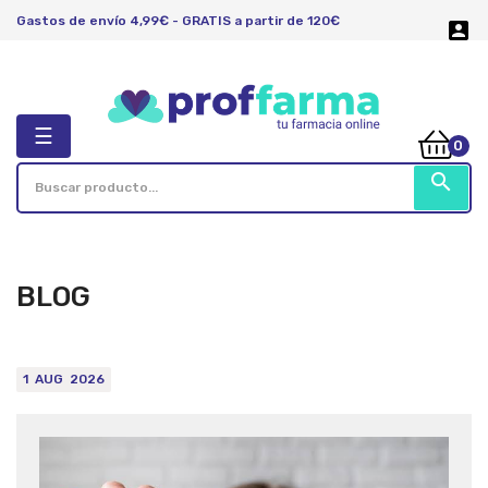
Gastos de envío 4,99€ - GRATIS a partir de 120€

Navegación
☰
0
de
palanca
search
BLOG
1
AUG
2026