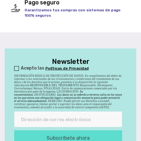
Pago seguro
Garantizamos tus compras con sistemas de pago
100% seguros
Newsletter
Acepto las
Políticas de Privacidad
INFORMACIÓN BÁSICA DE PROTECCIÓN DE DATOS
:
En cumplimiento del deber de
informar a los interesados de las circunstancias y condiciones del tratamiento de sus
datos y de los derechos que le asisten, ponemos a su disposición la siguiente
información.
RESPONSABLE DEL TRATAMIENTO
Responsable: Hermógenes
Gorrochategui Watson,
FINALIDAD: Envío de comunicaciones comerciales por vía
electrónica por parte de la empresa. LEGITIMACIÓN:
Su
consentimiento.
DESTINATARIO:
Los datos no se cederán a terceros salvo en los casos
en los que exista una obligación legal o comunicación necesaria para poder prestarle
el servicio adecuadamente.
DERECHO:
Puede ejercer sus Derechos a acceder,
rectificar, oponerse, limitar, portar y suprimir los datos ante el responsable del
tratamiento; además de acudir a la autoridad de control competente (AEPD).
Subscríbete ahora