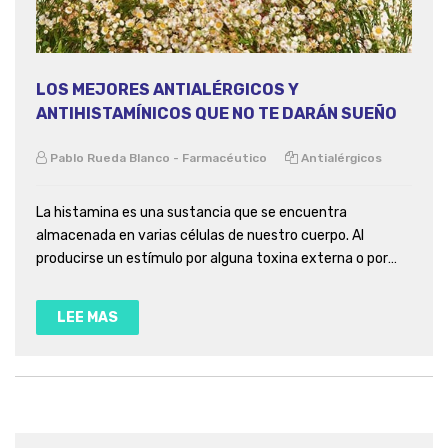
LOS MEJORES ANTIALÉRGICOS Y
ANTIHISTAMÍNICOS QUE NO TE DARÁN SUEÑO
Pablo Rueda Blanco - Farmacéutico
Antialérgicos
La histamina es una sustancia que se encuentra
almacenada en varias células de nuestro cuerpo. Al
producirse un estímulo por alguna toxina externa o por
algún daño, es liberada al torrente sanguíneo y estimula
los receptores H1, H2 y H3 de histamina. De esta forma da
LEE MAS
lugar a vasodilatación,...